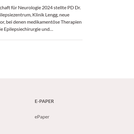
haft für Neurologie 2024 stellte PD Dr.
ilepsiezentrum, Klinik Lengg, neue
 vor, bei denen medikamentöse Therapien
ie Epilepsiechirurgie und
 die tiefe Hirnstimulation ein.
E-PAPER
ePaper