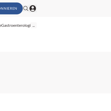
ONNIEREN
e
Gastroenterologie
...