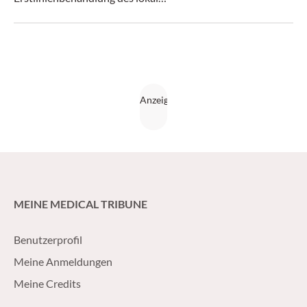
fortgeschrittenen/metastasierten Urothelkarzinoms. Die
Kombination erzielte bessere Ergebnisse hinsichtlich
progressionsfreiem und Gesamtüberleben im Vergleich zur
platinbasierten Chemotherapie.
MEINE MEDICAL TRIBUNE
Benutzerprofil
Meine Anmeldungen
Meine Credits