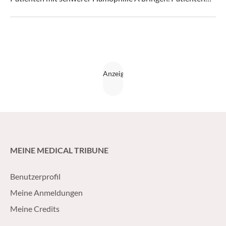
mit leichteren Verlaufsformen könnte hingegen der
Antikörper Emicizumab eine leicht anwendbare
Blutungsprophylaxe bescheren.
MEINE MEDICAL TRIBUNE
Benutzerprofil
Meine Anmeldungen
Meine Credits