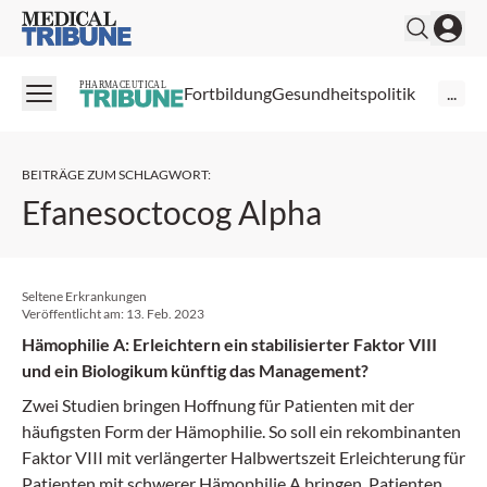
Medical Tribune
PHARMACEUTICAL
Fortbildung
Gesundheitspolitik
...
BEITRÄGE ZUM SCHLAGWORT
:
Efanesoctocog Alpha
Seltene Erkrankungen
Veröffentlicht am:
13. Feb. 2023
Hämophilie A: Erleichtern ein stabilisierter Faktor VIII
und ein Biologikum künftig das Management?
Zwei Studien bringen Hoffnung für Patienten mit der
häufigsten Form der Hämophilie. So soll ein rekombinanten
Faktor VIII mit verlängerter Halbwertszeit Erleichterung für
Patienten mit schwerer Hämophilie A bringen. Patienten