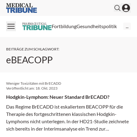
Medical Tribune
PHARMACEUTICAL
Fortbildung
Gesundheitspolitik
...
BEITRÄGE ZUM SCHLAGWORT
:
eBEACOPP
Weniger Toxizitäten mit BrECADD
Veröffentlicht am:
18. Okt. 2023
Hodgkin-Lymphom: Neuer Standard BrECADD?
Das Regime BrECADD ist eskaliertem BEACOPP für die
Therapie des fortgeschrittenen klassischen Hodgkin-
Lymphoms nicht unter­legen. In der HD21-Studie zeichnete
sich bereits in der Interims­analyse ein Trend zur
Überlegenheit ab. Damit setzt BrECADD einen neuen