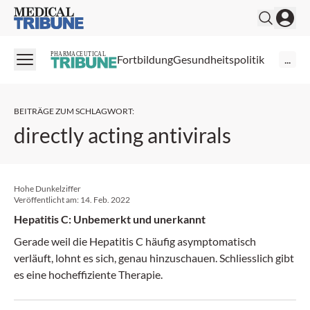
Medical Tribune
PHARMACEUTICAL
Fortbildung
Gesundheitspolitik
...
BEITRÄGE ZUM SCHLAGWORT
:
directly acting antivirals
Hohe Dunkelziffer
Veröffentlicht am:
14. Feb. 2022
Hepatitis C: Unbemerkt und unerkannt
Gerade weil die Hepatitis C häufig asymptomatisch
verläuft, lohnt es sich, genau hinzuschauen. Schliesslich gibt
es eine hocheffiziente Therapie.