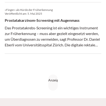
«Finger» als Hürde der Früherkennung
Veröffentlicht am:
5. Mai 2025
Prostatakarzinom-Screening mit Augenmass
Das Prostatakrebs-Screening ist ein wichtiges Instrument
zur Früherkennung – muss aber gezielt eingesetzt werden,
um Überdiagnosen zu vermeiden, sagt Professor Dr. Daniel
Eberli vom Universitätsspital Zürich. Die digitale rektale
Untersuchung sei laut Studien kaum wirksam und oft
abschreckend.