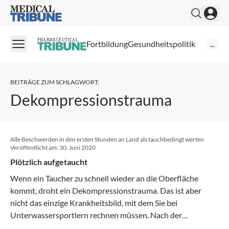
Medical Tribune
PHARMACEUTICAL
Fortbildung
Gesundheitspolitik
...
BEITRÄGE ZUM SCHLAGWORT
:
Dekompressionstrauma
Alle Beschwerden in den ersten Stunden an Land als tauchbedingt werten
Veröffentlicht am:
30. Juni 2020
Plötzlich aufgetaucht
Wenn ein Taucher zu schnell wieder an die Ober­fläche
kommt, droht ein Dekompressionstrauma. Das ist aber
nicht das einzige Krankheitsbild, mit dem Sie bei
Unterwassersportlern rechnen müssen. Nach der
Erstversorgung gilt es, zügig einen spezialisierten Kollegen