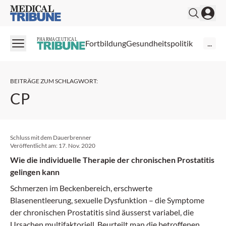
Medical Tribune
PHARMACEUTICAL
Fortbildung
Gesundheitspolitik
...
BEITRÄGE ZUM SCHLAGWORT
:
CP
Schluss mit dem Dauerbrenner
Veröffentlicht am:
17. Nov. 2020
Wie die individuelle Therapie der chronischen Prostatitis
gelingen kann
Schmerzen im Beckenbereich, erschwerte
Blasenentleerung, sexuelle Dysfunktion – die Symptome
der chronischen Prostatitis sind äusserst variabel, die
Ursachen multifaktoriell. Beurteilt man die betroffenen