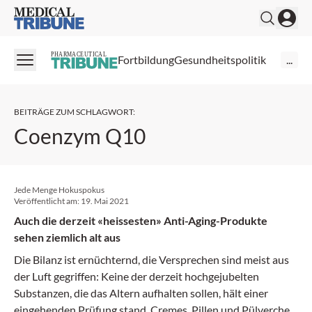
Medical Tribune
PHARMACEUTICAL
Fortbildung
Gesundheitspolitik
...
BEITRÄGE ZUM SCHLAGWORT
:
Coenzym Q10
Jede Menge Hokuspokus
Veröffentlicht am:
19. Mai 2021
Auch die derzeit «heissesten» Anti-Aging-Produkte
sehen ziemlich alt aus
Die Bilanz ist ernüchternd, die Versprechen sind meist aus
der Luft gegriffen: Keine der derzeit hochgejubelten
Substanzen, die das Altern aufhalten sollen, hält einer
eingehenden Prüfung stand. Cremes, Pillen und Pülverchen