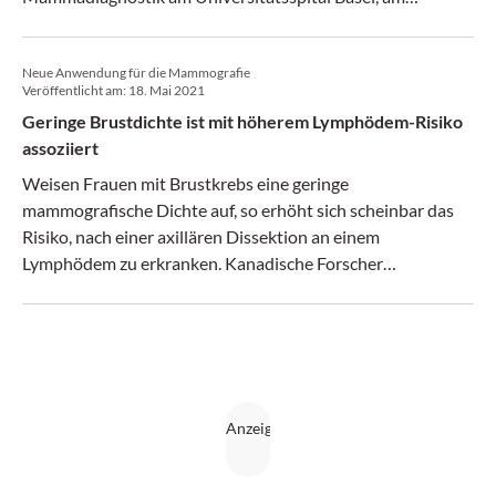
Symposium «Die weibliche Brust im Zentrum».
Neue Anwendung für die Mammografie
Veröffentlicht am:
18. Mai 2021
Geringe Brustdichte ist mit höherem Lymphödem-Risiko
assoziiert
Weisen Frauen mit Brustkrebs eine geringe
mammografische Dichte auf, so erhöht sich scheinbar das
Risiko, nach einer axillären Dissektion an einem
Lymphödem zu erkranken. Kanadische Forscher
entwickelten nun ein Instrument, mit dem sich nicht nur das
Auftreten, sondern auch der Schweregrad vorhersagen
lässt.