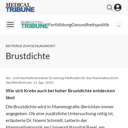
Medical Tribune
PHARMACEUTICAL
Fortbildung
Gesundheitspolitik
...
BEITRÄGE ZUM SCHLAGWORT
:
Brustdichte
Vor- und Nachteile einzelner Screening-Methoden für das Mammakarzinom
Veröffentlicht am:
11. Apr. 2025
Wie sich Krebs auch bei hoher Brustdichte entdecken
lässt
Die Brustdichte wird in Mammografie-Berichten immer
angegeben. Ob eine zusätzliche Untersuchung nötig ist,
erläuterte Dr. Noemi Schmidt, Leiterin der
Mammadiagnostik am Universitätsspital Basel, am