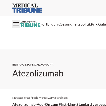
Medical Tribune
PHARMACEUTICAL
Fortbildung
Gesundheitspolitik
Prix Gali
BEITRÄGE ZUM SCHLAGWORT
:
Atezolizumab
Metastasiertes / rezidiviertes Zervixkarzinom
Atezolizumab-Add-On zum First-Line-Standard verbes