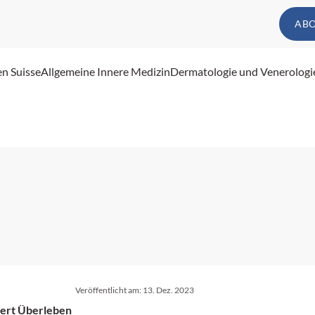
AB
en Suisse
Allgemeine Innere Medizin
Dermatologie und Venerologi
Veröffentlicht am:
13. Dez. 2023
sert Überleben