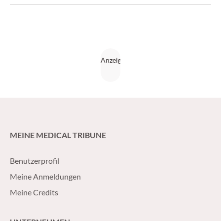
Studien bewiesen und ist der klassischen Schulmedizin bei
der Behandlung von Ängstlichkeit und Unruhe nicht
unterlegen.
MEINE MEDICAL TRIBUNE
Benutzerprofil
Meine Anmeldungen
Meine Credits