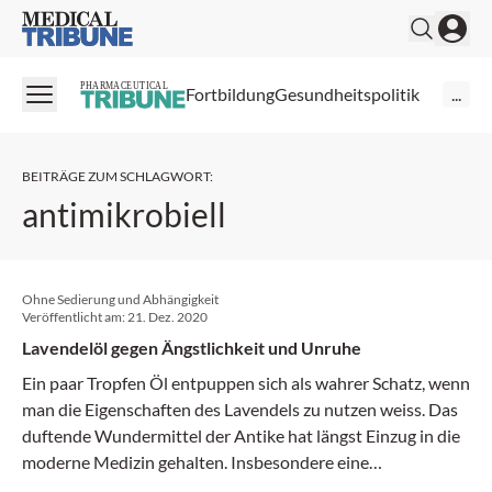
Medical Tribune
PHARMACEUTICAL
Fortbildung
Gesundheitspolitik
...
BEITRÄGE ZUM SCHLAGWORT
:
antimikrobiell
Ohne Sedierung und Abhängigkeit
Veröffentlicht am:
21. Dez. 2020
Lavendelöl gegen Ängstlichkeit und Unruhe
Ein paar Tropfen Öl entpuppen sich als wahrer Schatz, wenn
man die Eigenschaften des Lavendels zu nutzen weiss. Das
duftende Wundermittel der Antike hat längst Einzug in die
moderne Medizin gehalten. Insbesondere eine
Lavendelölzubereitung hat ihre Wirksamkeit in klinischen