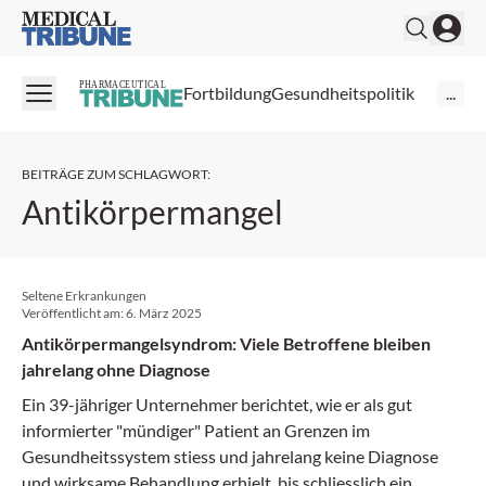
Medical Tribune
PHARMACEUTICAL
Fortbildung
Gesundheitspolitik
...
BEITRÄGE ZUM SCHLAGWORT
:
Antikörpermangel
Seltene Erkrankungen
Veröffentlicht am:
6. März 2025
Antikörpermangelsyndrom: Viele Betroffene bleiben
jahrelang ohne Diagnose
Ein 39-jähriger Unternehmer berichtet, wie er als gut
informierter "mündiger" Patient an Grenzen im
Gesundheitssystem stiess und jahrelang keine Diagnose
und wirksame Behandlung erhielt, bis schliesslich ein