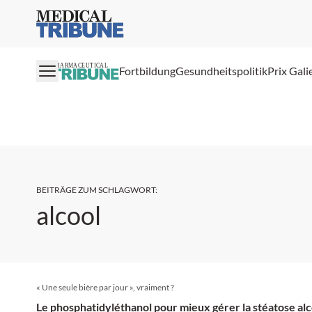
Medical Tribune
PHARMACEUTICAL
Fortbildung
Gesundheitspolitik
Prix Gali
BEITRÄGE ZUM SCHLAGWORT
:
alcool
« Une seule bière par jour », vraiment ?
Le phosphatidyléthanol pour mieux gérer la stéatose al