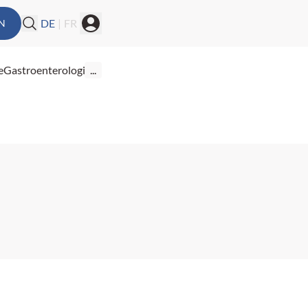
DE
|
FR
N
e
Gastroenterologie
...