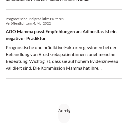
Brustkrebszentrum des LMU Klinikums München. Die
Expertinnen und Experten haben auch einen neuen
Prognostische und prädiktive Faktoren
Abschnitt zur Zusatzdiagnostik vor Beginn einer
Veröffentlicht am:
4. Mai 2022
Chemotherapie erarbeitet.
AGO Mamma passt Empfehlungen an: Adipositas ist ein
negativer Prädiktor
Prognostische und prädiktive Faktoren gewinnen bei der
Behandlung von Brustkrebspatientinnen zunehmend an
Bedeutung. Wichtig ist, dass sie auf hohem Evidenzniveau
validiert sind. Die Kommission Mamma hat ihre
Empfehlungen entsprechend angepasst.