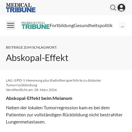
Medical Tribune
PHARMACEUTICAL
Fortbildung
Gesundheitspolitik
...
BEITRÄGE ZUM SCHLAGWORT
:
Abskopal-Effekt
LAG-3/PD-1-Hemmung plus Radiotherapie führte zu distanter
Tumorrückblindung
Veröffentlicht am:
28. März 2026
Abskopal-Effekt beim Melanom
Neben der lokalen Tumorregression kam es bei dem
Patienten zur vollständigen Rückbildung nicht bestrahlter
Lungenmetastasen.