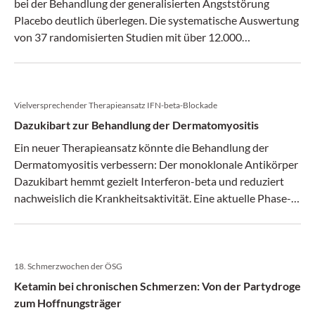
bei der Behandlung der generalisierten Angststörung
Placebo deutlich überlegen. Die systematische Auswertung
von 37 randomisierten Studien mit über 12.000
Teilnehmern belegt eine signifikante Reduktion der
Angstwerte und eine vergleichbare Akzeptanz im Vergleich
zu Placebo.
Vielversprechender Therapieansatz IFN-beta-Blockade
Dazukibart zur Behandlung der Dermatomyositis
Ein neuer Therapieansatz könnte die Behandlung der
Dermatomyositis verbessern: Der monoklonale Antikörper
Dazukibart hemmt gezielt Interferon-beta und reduziert
nachweislich die Krankheitsaktivität. Eine aktuelle Phase-
II-Studie zeigt signifikante Verbesserungen der
Hautsymptome – ein vielversprechender Fortschritt für
Patienten mit dieser seltenen Autoimmunerkrankung.
18. Schmerzwochen der ÖSG
Ketamin bei chronischen Schmerzen: Von der Partydroge
zum Hoffnungsträger