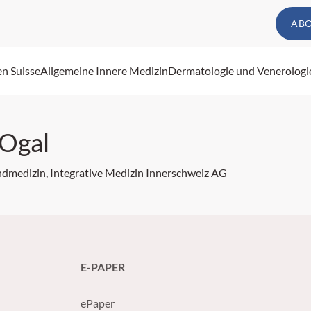
AB
en Suisse
Allgemeine Innere Medizin
Dermatologie und Venerologi
 Ogal
ndmedizin, Integrative Medizin Innerschweiz AG
E-PAPER
ePaper