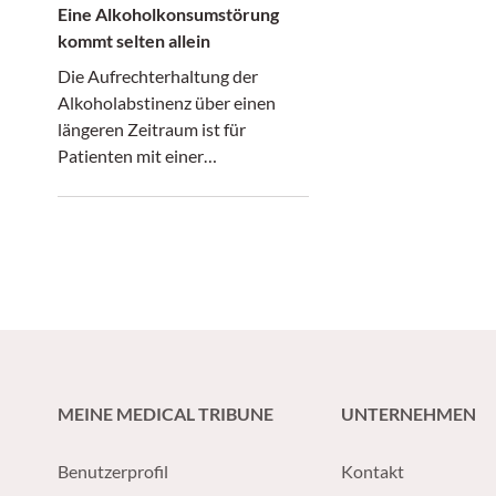
Eine Alkoholkonsumstörung
kommt selten allein
Die Aufrechterhaltung der
Alkoholabstinenz über einen
längeren Zeitraum ist für
Patienten mit einer
Alkoholkonsumstörung
herausfordernd. Auf alle Fälle
sollte den Betroffenen eine
umfassende, multidisziplinäre
Behandlung angeboten werden.
Sie ist mit einem besseren
Outcome assoziiert.
MEINE MEDICAL TRIBUNE
UNTERNEHMEN
Benutzerprofil
Kontakt