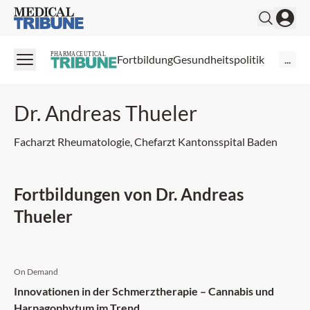
Medical Tribune
PHARMACEUTICAL
Fortbildung
Gesundheitspolitik
...
Dr. Andreas Thueler
Facharzt Rheumatologie, Chefarzt Kantonsspital Baden
Fortbildungen von Dr. Andreas
Thueler
On Demand
Innovationen in der Schmerztherapie – Cannabis und
Harpagophytum im Trend