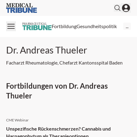
Medical Tribune
PHARMACEUTICAL
Fortbildung
Gesundheitspolitik
...
Dr. Andreas Thueler
Facharzt Rheumatologie, Chefarzt Kantonsspital Baden
Fortbildungen von Dr. Andreas
Thueler
CME Webinar
Unspezifische Rückenschmerzen? Cannabis und
Harpagophytum als Therapieoptionen