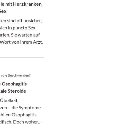
ie mit Herzkranken
Sex
en sind oft unsicher,
 sich in puncto Sex
fen. Sie warten auf
 Wort von ihrem Arzt.
 die Beschwerden?
e Ösophagitis
kale Steroide
Übelkeit,
zen – die Symptome
philen Ösophagitis
ifisch. Doch woher
e Beschwerden?