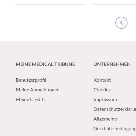
bewirkt eine Tumorlyse und
entzündlichen
stimuliert zugleich die
Darmerkrankungen k
systemische Immunantwort auf
angehen?
das Malignom.
Previous
MEINE MEDICAL TRIBUNE
UNTERNEHMEN
Benutzerprofil
Kontakt
Meine Anmeldungen
Cookies
Meine Credits
Impressum
Datenschutzerkläru
Allgemeine
Geschäftsbedingun