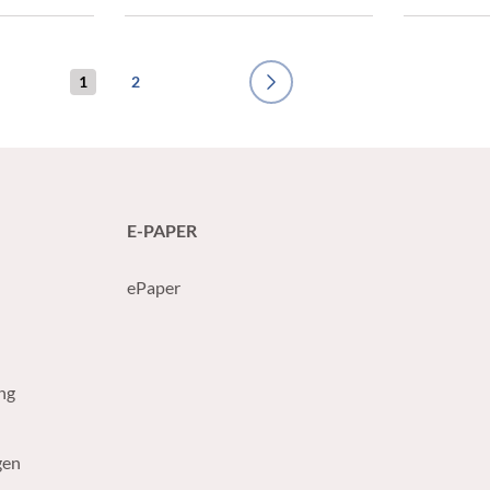
ünftig
1
2
Next
E-PAPER
ePaper
ng
gen