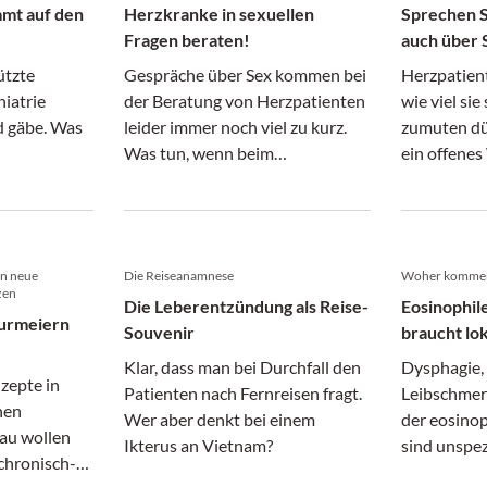
mmt auf den
Herzkranke in sexuellen
Sprechen S
Fragen beraten!
auch über 
ützte
Gespräche über Sex kommen bei
Herzpatient
hiatrie
der Beratung von Herzpatienten
wie viel sie
d gäbe. Was
leider immer noch viel zu kurz.
zumuten dür
Was tun, wenn beim
ein offenes
Geschlechtsverkehr Dyspnoe
auftritt?
in neue
Die Reiseanamnese
Woher kommen
zen
Die Leberentzündung als Reise-
Eosinophil
urmeiern
Souvenir
braucht lo
Klar, dass man bei Durchfall den
Dysphagie, 
zepte in
Patienten nach Fernreisen fragt.
Leibschmer
nen
Wer aber denkt bei einem
der eosino
au wollen
Ikterus an Vietnam?
sind unspez
chronisch-
kommen di