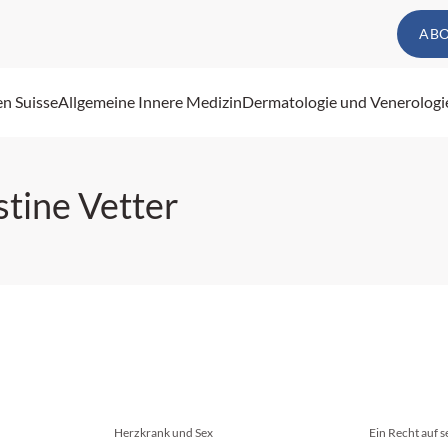
AB
en Suisse
Allgemeine Innere Medizin
Dermatologie und Venerologi
stine Vetter
Herzkrank und Sex
Ein Recht auf 