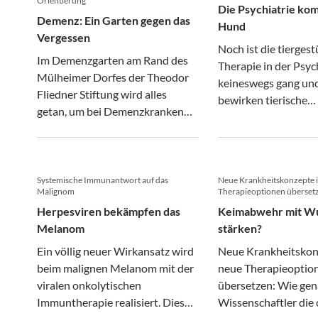
Orientierung
Die Psychiatrie ko
Demenz: Ein Garten gegen das
Hund
Vergessen
Noch ist die tiergest
Im Demenzgarten am Rand des
Therapie in der Psyc
Mülheimer Dorfes der Theodor
keineswegs gang un
Fliedner Stiftung wird alles
bewirken tierische
getan, um bei Demenzkranken
"Therapeuten"?
die Sinne zu aktivieren.
Systemische Immunantwort auf das
Neue Krankheitskonzepte 
Malignom
Therapieoptionen überset
Herpesviren bekämpfen das
Keimabwehr mit W
Melanom
stärken?
Ein völlig neuer Wirkansatz wird
Neue Krankheitskon
beim malignen Melanom mit der
neue Therapieoptio
viralen onkolytischen
übersetzen: Wie gen
Immuntherapie realisiert. Diese
Wissenschaftler die 