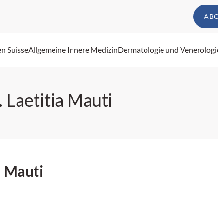
AB
en Suisse
Allgemeine Innere Medizin
Dermatologie und Venerologi
 Laetitia Mauti
a Mauti