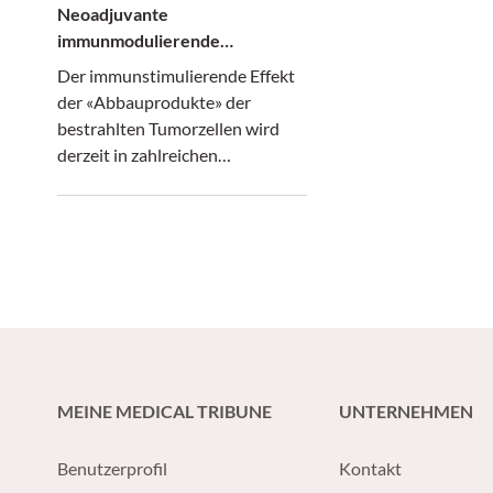
Neoadjuvante
immunmodulierende
Radiotherapie plus
Der immunstimulierende Effekt
Immuntherapie beim
der «Abbauprodukte» der
Lungenkrebs
bestrahlten Tumorzellen wird
derzeit in zahlreichen
internationalen Studien geprüft.
Die Studie SAKK 16/18
untersucht den Benefit einer
immun-modulierende
Radiotherapie in Kombination
mit einer Immuntherapie beim
lokal fortgeschrittenen nicht-
kleinzelligen Lungenkrebs.
MEINE MEDICAL TRIBUNE
UNTERNEHMEN
Benutzerprofil
Kontakt