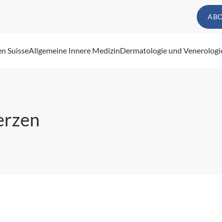
AB
en Suisse
Allgemeine Innere Medizin
Dermatologie und Venerologi
erzen