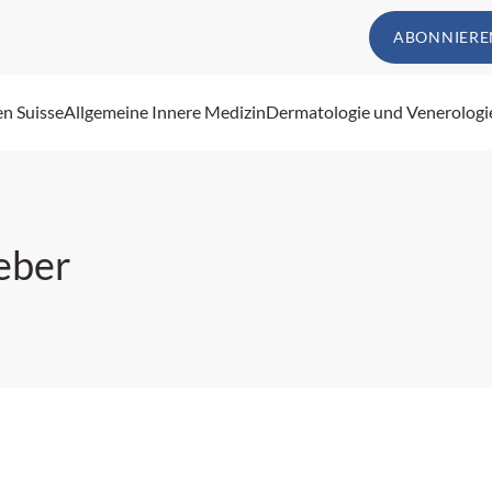
ABONNIERE
en Suisse
Allgemeine Innere Medizin
Dermatologie und Venerologi
eber