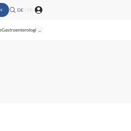
DE
|
FR
N
e
Gastroenterologie
...