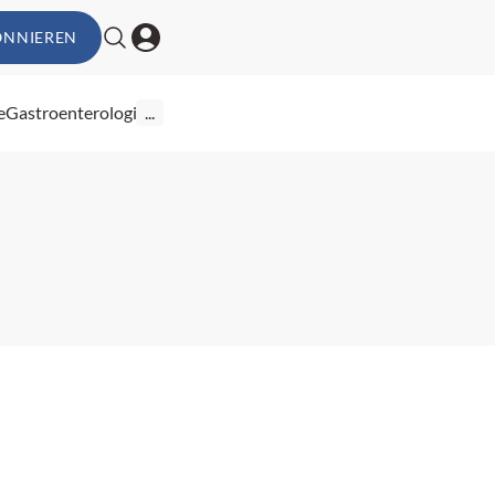
ONNIEREN
e
Gastroenterologie
...