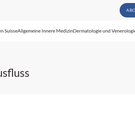
AB
en Suisse
Allgemeine Innere Medizin
Dermatologie und Venerologi
usfluss