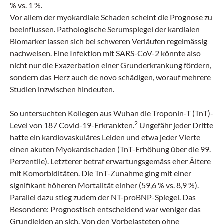
% vs. 1 %.
Vor allem der myokardiale Schaden scheint die Prognose zu
beeinflussen. Pathologische Serumspiegel der kardialen
Biomarker lassen sich bei schweren Verläufen regelmässig
nachweisen. Eine Infektion mit SARS-CoV-2 könnte also
nicht nur die Exazerbation einer Grunderkrankung fördern,
sondern das Herz auch de novo schädigen, worauf mehrere
Studien inzwischen hindeuten.
So untersuchten Kollegen aus Wuhan die Troponin-T (TnT)-
2
Level von 187 Covid-19-Erkrankten.
Ungefähr jeder Dritte
hatte ein kardio­vaskuläres Leiden und etwa jeder Vierte
einen akuten Myokardschaden (TnT-Erhöhung über die 99.
Perzentile). Letzterer betraf erwartungsgemäss eher Ältere
mit Komorbiditäten. Die TnT-Zunahme ging mit einer
signifikant höheren Mortalität einher (59,6 % vs. 8,9 %).
Parallel dazu stieg zudem der NT-proBNP-Spiegel. Das
Besondere: Prognostisch entscheidend war weniger das
Grundleiden an sich. Von den Vorbelasteten ohne