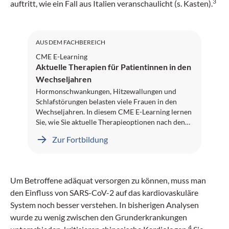
3
auftritt, wie ein Fall aus Italien veranschaulicht (s. Kasten).
SGAIM: 1 Credit
AUS DEM FACHBEREICH
CME E-Learning
Aktuelle Therapien für Patientinnen in den
Wechseljahren
Hormonschwankungen, Hitzewallungen und
Schlafstörungen belasten viele Frauen in den
Wechseljahren. In diesem CME E-Learning lernen
Sie, wie Sie aktuelle Therapieoptionen nach den
neuesten Leitlinien patientenorientiert anwenden
Zur Fortbildung
können. Sie erhalten Einblicke in hormonelle und
nicht-hormonelle Behandlungsmethoden,
hilfreiche Tools für eine zielgerichtete
Symptomabklärung sowie Tipps für eine
Um Betroffene adäquat versorgen zu können, muss man
vertrauensvolle Kommunikation. All das
den Einfluss von SARS-CoV-2 auf das kardiovaskuläre
aufbereitet in spannenden Inhalten von
Fachtexten bis hin zu einem Video-Interview.
System noch besser verstehen. In bisherigen Analysen
Dieses Projekt wurde in Zusammenarbeit mit
wurde zu wenig zwischen den Grunderkrankungen
Professor Dr. Petra Stute, Leitende Ärztin und Stv.
4