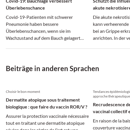
Covid-19: Bauchlage verbessert
Schützt die Influ
Überlebenschance
akute nekrotisie
Covid-19-Patienten mit schwerer
Die akute nekroti
Pneumonie haben bessere
kann verheerende 
Überlebenschancen, wenn sie im
bei an Grippe erk
Wachzustand auf dem Bauch gelagert
anrichten. In der 
werden.
Influenzasaison tr
Fälle auf. Dem gin
Grund.
Beiträge in anderen Sprachen
Choisir le bon moment
Tendances épidémiologiq
approche thérapeutique
Dermatite atopique sous traitement
Recrudescence de 
biologique : que faire du vaccin ROR/V ?
vaccinal collectif
Assurer la protection vaccinale nécessaire
En raison de la bai
tout en traitant une dermatite atopique
couverture vaccina
sévère dans les règles de l’art est une