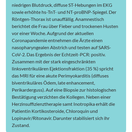
niedrigen Blutdruck, diffuse ST-Hebungen im EKG
sowie erhöhte hs-TnT- und NT-­proBNP-­Spiegel. Der
Röntgen-Thorax ist unauffällig. Ana­mnestisch
berichtet die Frau über Fieber und trockenen Husten
vor einer Woche. Aufgrund der aktuellen
Coronapandemie entnehmen die Ärzte einen
nasopharyngealen Abstrich und testen auf SARS-
CoV-2. Das Ergebnis der Echtzeit-PCR: positiv.
Zusammen mit der stark eingeschränkten
linksventrikulären Ejektionsfraktion (35 %) spricht
das MRI für eine akute Perimyokarditis (diffuses
biventrikuläres Ödem, late enhancement,
Perikarderguss). Auf eine Biopsie zur histologischen
Bestätigung verzichten die Kollegen. Neben einer
Herzinsuffizienztherapie samt Inotropika erhält die
Patientin Kortikosteroide, Chloroquin und
Lopinavir/Ritonavir. Darunter stabilisiert sich ihr
Zustand.