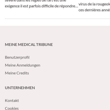
virus de la rougeo
exigence il est parfois difficile de répondre
ces dernières anné
chez les nourrissons nécessitant une
actuellement en a
biothérapie. La pierre d’achoppement est le
les régions couver
vaccin vivant ROR/V.
atteindre l’immunité
taux de couverture
%.
MEINE MEDICAL TRIBUNE
Benutzerprofil
Meine Anmeldungen
Meine Credits
UNTERNEHMEN
Kontakt
Cookies