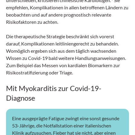
unterschieden, kritisieren chinesische Kardiologen.
Sie
Chefärztin Gynäkologische Endokrinologie und
empfehlen, Komplikationen in allen betroffenen Ländern zu
Reproduktionsmedizin, Universitätsklinik für
beobachten und auf andere prognostisch relevante
Frauenheilkunde, Inselspital Bern, erstellt.
Risikofaktoren zu achten.
Die therapeutische Strategie beschränkt sich vorerst
darauf, Komplikationen leitliniengerecht zu behandeln.
Womöglich ergeben sich aus dem täglich wachsenden
Wissen zu Covid-19 bald weitere Handlungsanweisungen.
Zum Beispiel das Messen von kardialen Biomarkern zur
Risikostratifizierung oder Triage.
Mit Myokarditis zur Covid-19-
Diagnose
Eine ausgeprägte Fatigue zwingt eine sonst gesunde
53-Jährige, die Notfallstation einer italienischen
Klinik aufzusuchen. Fieber hat sie nicht, aber einen