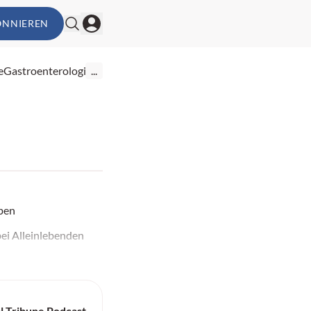
ONNIEREN
e
Gastroenterologie
...
eben
bei Alleinlebenden
l Tribune Podcast