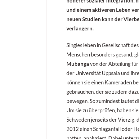
höherer sozialer Integration, 
und einem aktiveren Leben ve
neuen Studien kann der Vierb
verlängern.
Singles leben in Gesellschaft d
Menschen besonders gesund, g
Mubanga
von der Abteilung fü
der Universität Uppsala und ihre
können sie einen Kameraden be
gebrauchen, der sie zudem dazu 
bewegen. So zumindest lautet di
Um sie zu überprüfen, haben sie 
Schweden jenseits der Vierzig,
2012 einen Schlaganfall oder He
hatten, analysiert. Dabei unter