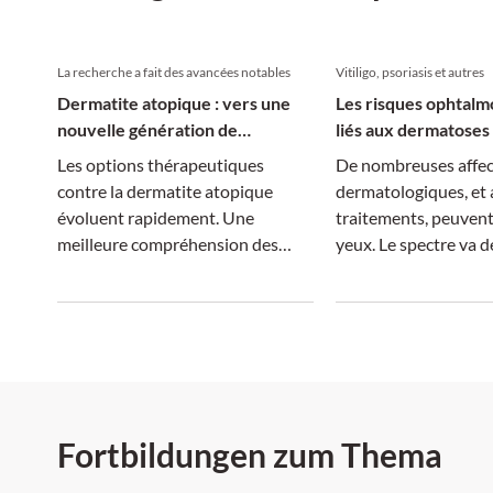
La recherche a fait des avancées notables
Vitiligo, psoriasis et autres
Dermatite atopique : vers une
Les risques ophtalm
nouvelle génération de
liés aux dermatoses 
traitements
Les options thérapeutiques
De nombreuses affec
contre la dermatite atopique
dermatologiques, et 
évoluent rapidement. Une
traitements, peuvent 
meilleure compréhension des
yeux. Le spectre va d
mécanismes moléculaires permet
blépharite à la cécité.
des traitements plus ciblés, tandis
que la dimension systémique de la
maladie suscite un intérêt
croissant.
Fortbildungen zum Thema