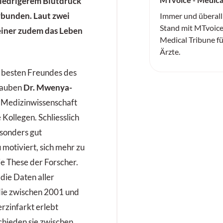
niedrigerem Blutdruck
rbunden. Laut zwei
Immer und überall
Stand mit MTvoice
einer zudem das Leben
Medical Tribune f
Ärzte.
es besten Freundes des
lauben
Dr. Mwenya­
r Medizinwissenschaft
 Kollegen. Schliesslich
sonders gut
motiviert, sich mehr zu
e These der Forscher.
die Daten aller
 die zwischen 2001 und
rzinfarkt erlebt
schieden sie zwischen