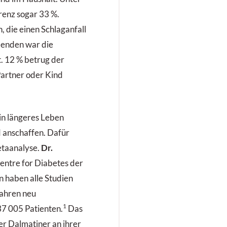
renz sogar 33 %.
, die einen Schlaganfall
ebenden war die
t. 12 % betrug der
Partner oder Kind
in längeres Leben
d anschaffen. Dafür
etaanalyse.
Dr.
Centre for Diabetes der
n haben alle Studien
Jahren neu
1
37 005 Patienten.
Das
er Dalmatiner an ihrer