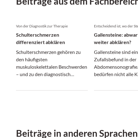
Beiträge aus dem Fachbereic
Von der Diagnostik zur Therapie
Entscheidend ist, wo der Ste
Schulterschmerzen
Gallensteine: abwar
differenziert abklären
weiter abklären?
Schulterschmerzen gehören zu
Gallensteine sind ein
den häufigsten
Zufallsbefund in der
muskuloskelettalen Beschwerden
Abdomensonografie. 
– und zu den diagnostisch
bedürfen nicht alle
anspruchsvollsten. Denn hinter
einer Therapie: Wäh
einem vermeintlich ähnlichen
asymptomatische
Beschwerdebild können sich ganz
Gallenblasensteine o
unterschiedliche Erkrankungen
dürfen, können Stein
verbergen.
Gallengang zu relev
Komplikationen führ
Beiträge in anderen Sprachen