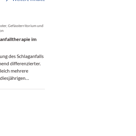
ster, Gefässterritorium und
ion
anfalltherapie im
ung des Schlaganfalls
nd differenzierter.
gleich mehrere
diesjährigen
ess der EAN.