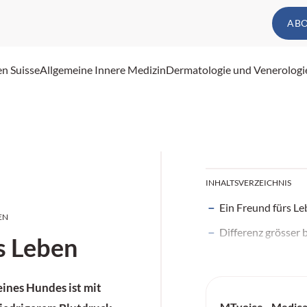
AB
en Suisse
Allgemeine Innere Medizin
Dermatologie und Venerologi
INHALTSVERZEICHNIS
Ein Freund fürs L
EN
Differenz grösser 
s Leben
eines Hundes ist mit
MTvoice - Medica