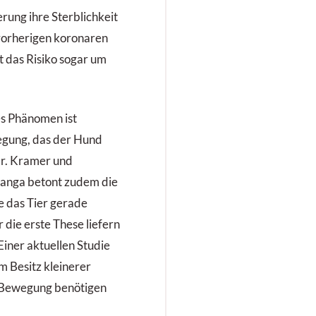
rung ihre Sterblichkeit
vorherigen koronaren
t das Risiko sogar um
es Phänomen ist
egung, das der Hund
Dr. Kramer und
anga betont zudem die
e das Tier gerade
 die erste These liefern
Einer aktuellen Studie
m Besitz kleinerer
r Bewegung benötigen