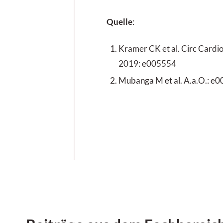
Quelle
:
Kramer CK et al. Circ Card
2019: e005554
Mubanga M et al. A.a.O.: e