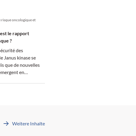
le risque oncologique et
 est le rapport
sque ?
sécurité des
de Janus kinase se
dis que de nouvelles
 émergent en
e.
Weitere Inhalte
M: 4 Credits