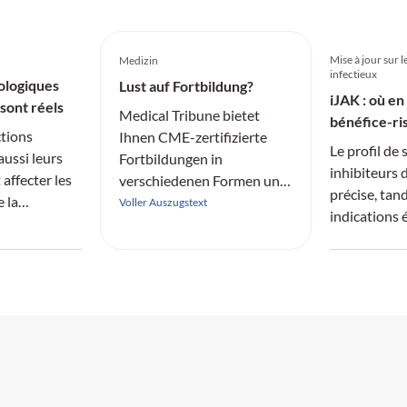
Mise à jour sur 
Medizin
infectieux
ologiques
Lust auf Fortbildung?
iJAK : où en
sont réels
Medical Tribune bietet
bénéfice-ri
tions
Ihnen CME-zertifizierte
Le profil de 
aussi leurs
Fortbildungen in
inhibiteurs 
affecter les
verschiedenen Formen und
précise, tan
e la
aus allen Fachrichtungen
Voller Auszugstext
indications
an.
rhumatologi
SNG: 4 Credits
SGAI