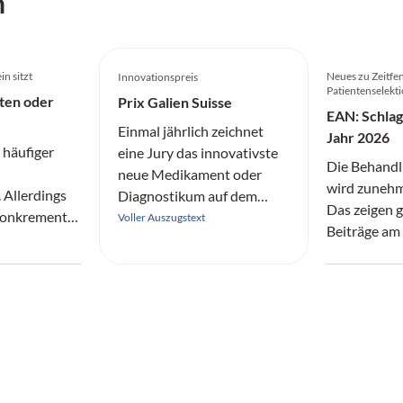
h
in sitzt
Neues zu Zeitfen
Innovationspreis
Patientenselekt
ten oder
Prix Galien Suisse
EAN: Schlag
Einmal jährlich zeichnet
Jahr 2026
 häufiger
eine Jury das innovativste
Die Behandl
neue Medikament oder
wird zunehme
Allerdings
Diagnostikum auf dem
Das zeigen 
 Konkremente
Schweizer Markt aus.
Voller Auszugstext
Beiträge am 
rend
Jahreskongr
ft bleiben
e im
anten
en.