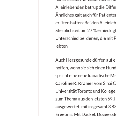
Alleinlebenden betrug die Diffe
Ähnliches galt auch für Patienten
erlitten hatten: Bei den Alleinl
Sterblichkeit um 27 % erniedrig
Unterschied bei denen, die mit 
lebten.
Auch Herzgesunde dürfen auf e
hoffen, wenn sie sich einen Hun
spricht eine neue kanadische M
Caroline­ K. Kramer
­ vom Sinai 
Universität Toronto und Kollege
zum Thema aus den letzten 69 
ausgewertet, mit insgesamt 3 8
Ergebnis: Mit Dackel, Dogge od