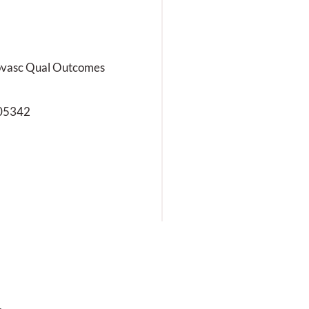
iovasc Qual Outcomes
005342