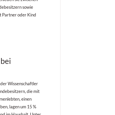
ebesitzern sowie
t Partner oder Kind
 bei
e der Wissenschaftler
ndebesitzern, die mit
menlebten, einen
leben, lagen um 15 %
nd im Haushalt. Unter