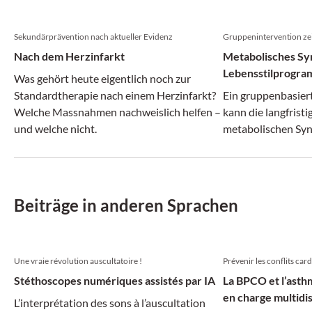
Sekundärprävention nach aktueller Evidenz
Gruppenintervention zei
Nach dem Herzinfarkt
Metabolisches Sy
Lebensstilprogram
Was gehört heute eigentlich noch zur
Remission
Standardtherapie nach einem Herzinfarkt?
Ein gruppenbasier
Welche Massnahmen nachweislich helfen –
kann die langfrist
und welche nicht.
metabolischen Syn
Beiträge in anderen Sprachen
Une vraie révolution auscultatoire !
Prévenir les conflits ca
Stéthoscopes numériques assistés par IA
La BPCO et l’asth
en charge multidis
L’interprétation des sons à l’auscultation