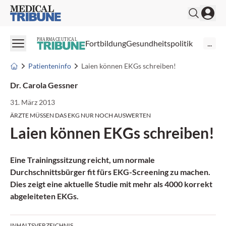
Medical Tribune
PHARMACEUTICAL
Fortbildung
Gesundheitspolitik
...
Patienteninfo
Laien können EKGs schreiben!
Dr. Carola Gessner
31. März 2013
ÄRZTE MÜSSEN DAS EKG NUR NOCH AUSWERTEN
Laien können EKGs schreiben!
Eine
Trainingssitzung
reicht, um normale
Durchschnittsbürger fit fürs EKG-Screening zu machen.
Dies zeigt eine aktuelle Studie mit mehr als 4000 korrekt
abgeleiteten EKGs.
INHALTSVERZEICHNIS