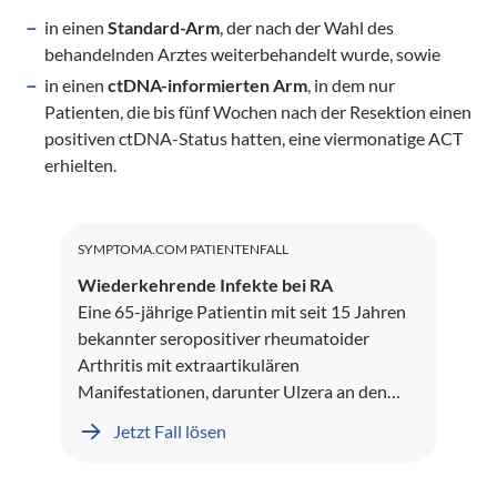
in einen
Standard-Arm
, der nach der Wahl des
behandelnden Arztes weiterbehandelt wurde, sowie
in einen
ctDNA-informierten Arm
, in dem nur
Patienten, die bis fünf Wochen nach der Resektion einen
positiven ctDNA-Status hatten, eine viermonatige ACT
erhielten.
SYMPTOMA.COM PATIENTENFALL
Wiederkehrende Infekte bei RA
Eine 65-jährige Patientin mit seit 15 Jahren
bekannter seropositiver rheumatoider
Arthritis mit extraartikulären
Manifestationen, darunter Ulzera an den
Unterschenkeln und Rheumaknoten,
Jetzt Fall lösen
präsentiert sich mit seit mehreren Monaten
rezidivierenden sinopulmonalen Infekten.