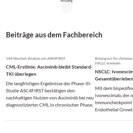
Beiträge aus dem Fachbereich
144-Wochen-Analyse von ASK4FIRST
Bislang nur für chinesi
NSCLC erwiesen
CML-Erstlinie: Asciminib bleibt Standard-
NSCLC: Ivonescim
TKI überlegen
Gesamtüberlebe
Die langfristigen Ergebnisse der Phase-III-
Mit dem bispezifi
Studie ASC4FIRST bestätigen den
Ivonescimab, der 
nachhaltigen Nutzen von Asciminib bei neu
Immuncheckpoint 
diagnostizierter CML in chronischer Phase.
Endothelial Growt
adressiert und da
antiangiogene The
ein neues Kapitel