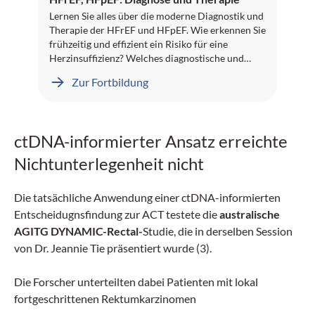
Lernen Sie alles über die moderne Diagnostik und
Therapie der HFrEF und HFpEF. Wie erkennen Sie
frühzeitig und effizient ein Risiko für eine
Herzinsuffizienz? Welches diagnostische und
therapeutische Vorgehen empfehlen die
Zur Fortbildung
Guidelines? Und welche Rolle spielen SGLT2-
Hemmer in diesem Kontext? All das erfahren Sie
in spannenden Inhalten von Fachtexten bis hin zu
einem Video-Interview. Credits sind bei der
ctDNA-informierter Ansatz erreichte
Fachgesellschaft angefragt. Wir wünschen Ihnen
viel Erfolg!
Nichtunterlegenheit nicht
Die tatsächliche Anwendung einer ctDNA-informierten
Entscheidugnsfindung zur ACT testete die
australische
AGITG DYNAMIC-Rectal-
Studie, die in derselben Session
von Dr. Jeannie Tie präsentiert wurde (3).
Die Forscher unterteilten dabei Patienten mit lokal
fortgeschrittenen Rektumkarzinomen