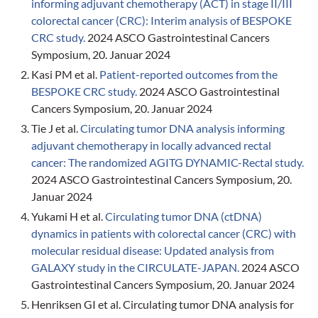
informing adjuvant chemotherapy (ACT) in stage II/III
colorectal cancer (CRC): Interim analysis of BESPOKE
CRC study.
2024 ASCO Gastrointestinal Cancers
Symposium, 20. Januar 2024
Kasi PM et al.
Patient-reported outcomes from the
BESPOKE CRC study.
2024 ASCO Gastrointestinal
Cancers Symposium, 20. Januar 2024
Tie J et al.
Circulating tumor DNA analysis informing
adjuvant chemotherapy in locally advanced rectal
cancer: The randomized AGITG DYNAMIC-Rectal study.
2024 ASCO Gastrointestinal Cancers Symposium, 20.
Januar 2024
Yukami H et al.
Circulating tumor DNA (ctDNA)
dynamics in patients with colorectal cancer (CRC) with
molecular residual disease: Updated analysis from
GALAXY study in the CIRCULATE-JAPAN.
2024 ASCO
Gastrointestinal Cancers Symposium, 20. Januar 2024
Henriksen GI et al. Circulating tumor DNA analysis for