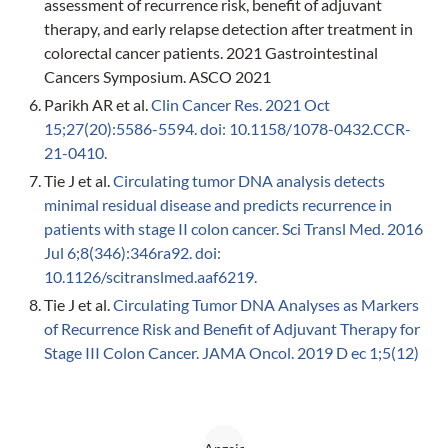
assessment of recurrence risk, benefit of adjuvant
therapy, and early relapse detection after treatment in
colorectal cancer patients. 2021 Gastrointestinal
Cancers Symposium. ASCO 2021
Parikh AR et al.
Clin Cancer Res. 2021 Oct
15;27(20):5586-5594. doi: 10.1158/1078-0432.CCR-
21-0410.
Tie J et al.
Circulating tumor DNA analysis detects
minimal residual disease and predicts recurrence in
patients with stage II colon cancer. Sci Transl Med. 2016
Jul 6;8(346):346ra92. doi:
10.1126/scitranslmed.aaf6219.
Tie J et al.
Circulating Tumor DNA Analyses as Markers
of Recurrence Risk and Benefit of Adjuvant Therapy for
Stage III Colon Cancer. JAMA Oncol. 2019 D ec 1;5(12)