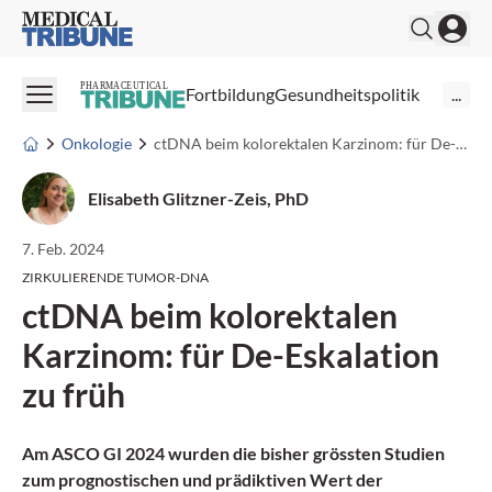
Medical Tribune
PHARMACEUTICAL
Fortbildung
Gesundheitspolitik
...
Onkologie
ctDNA beim kolorektalen Karzinom: für De-Eskalation zu früh
Elisabeth Glitzner-Zeis, PhD
7. Feb. 2024
ZIRKULIERENDE TUMOR-DNA
ctDNA beim kolorektalen
Karzinom: für De-Eskalation
zu früh
Am ASCO GI 2024 wurden die bisher grössten Studien
zum prognostischen und prädiktiven Wert der