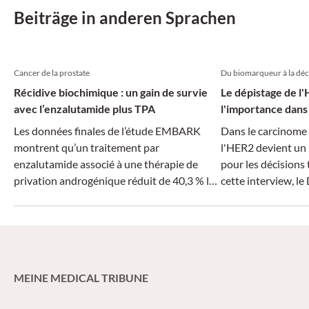
Plattenepithelkar
Beiträge in anderen Sprachen
aufgeschlagen wer
Cancer de la prostate
Du biomarqueur à la déc
Récidive biochimique : un gain de survie
Le dépistage de l
avec l’enzalutamide plus TPA
l'importance dans 
Les données finales de l’étude EMBARK
Dans le carcinome 
montrent qu’un traitement par
l'HER2 devient un
enzalutamide associé à une thérapie de
pour les décisions
privation androgénique réduit de 40,3 % le
cette interview, le
risque de décès chez les patients atteints
CHUV à Lausanne, e
d’un cancer de la prostate nmHSPC
aujourd’hui le tra
présentant un risque élevé de récidive
pourquoi le dépist
biochimique.
déterminant et ce 
pratique pour le tr
MEINE MEDICAL TRIBUNE
maladies HER2-pos