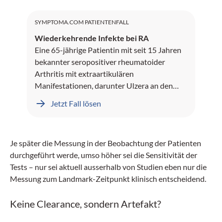
SYMPTOMA.COM PATIENTENFALL
Wiederkehrende Infekte bei RA
Eine 65-jährige Patientin mit seit 15 Jahren
bekannter seropositiver rheumatoider
Arthritis mit extraartikulären
Manifestationen, darunter Ulzera an den
Unterschenkeln und Rheumaknoten,
Jetzt Fall lösen
präsentiert sich mit seit mehreren Monaten
rezidivierenden sinopulmonalen Infekten.
Je später die Messung in der Beobachtung der Patienten
durchgeführt werde, umso höher sei die Sensitivität der
Tests – nur sei aktuell ausserhalb von Studien eben nur die
Messung zum Landmark-Zeitpunkt klinisch entscheidend.
Keine Clearance, sondern Artefakt?