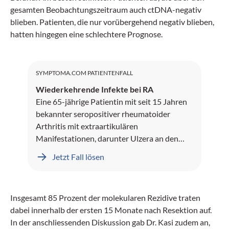
gesamten Beobachtungszeitraum auch ctDNA-negativ
blieben. Patienten, die nur vorübergehend negativ blieben,
hatten hingegen eine schlechtere Prognose.
SYMPTOMA.COM PATIENTENFALL
Wiederkehrende Infekte bei RA
Eine 65-jährige Patientin mit seit 15 Jahren
bekannter seropositiver rheumatoider
Arthritis mit extraartikulären
Manifestationen, darunter Ulzera an den
Unterschenkeln und Rheumaknoten,
Jetzt Fall lösen
präsentiert sich mit seit mehreren Monaten
rezidivierenden sinopulmonalen Infekten.
Insgesamt 85 Prozent der molekularen Rezidive traten
dabei innerhalb der ersten 15 Monate nach Resektion auf.
In der anschliessenden Diskussion gab Dr. Kasi zudem an,