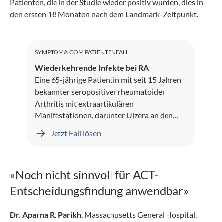
Patienten, die in der Studie wieder positiv wurden, dies in
den ersten 18 Monaten nach dem Landmark-Zeitpunkt.
SYMPTOMA.COM PATIENTENFALL
Wiederkehrende Infekte bei RA
Eine 65-jährige Patientin mit seit 15 Jahren
bekannter seropositiver rheumatoider
Arthritis mit extraartikulären
Manifestationen, darunter Ulzera an den
Unterschenkeln und Rheumaknoten,
Jetzt Fall lösen
präsentiert sich mit seit mehreren Monaten
rezidivierenden sinopulmonalen Infekten.
«Noch nicht sinnvoll für ACT-
Entscheidungsfindung anwendbar»
Dr. Aparna R. Parikh
, Massachusetts General Hospital,