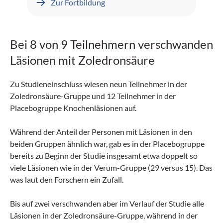
Zur Fortbildung
Guidelines? Und welche Rolle spielen SGLT2-
Hemmer in diesem Kontext? All das erfahren Sie
in spannenden Inhalten von Fachtexten bis hin zu
einem Video-Interview. Credits sind bei der
Bei 8 von 9 Teilnehmern verschwanden
Fachgesellschaft angefragt. Wir wünschen Ihnen
viel Erfolg!
Läsionen mit Zoledronsäure
Zu Studieneinschluss wiesen neun Teilnehmer in der
Zoledronsäure-Gruppe und 12 Teilnehmer in der
Placebogruppe Knochenläsionen auf.
Während der Anteil der Personen mit Läsionen in den
beiden Gruppen ähnlich war, gab es in der Placebogruppe
bereits zu Beginn der Studie insgesamt etwa doppelt so
viele Läsionen wie in der Verum-Gruppe (29 versus 15). Das
was laut den Forschern ein Zufall.
Bis auf zwei verschwanden aber im Verlauf der Studie alle
Läsionen in der Zoledronsäure-Gruppe, während in der