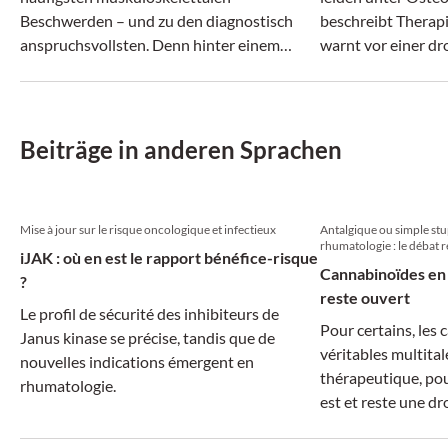
Beschwerden – und zu den diagnostisch
beschreibt Therap
anspruchsvollsten. Denn hinter einem
warnt vor einer d
vermeintlich ähnlichen Beschwerdebild
Behandlungslücke
können sich ganz unterschiedliche
Erkrankungen verbergen.
Beiträge in anderen Sprachen
Mise à jour sur le risque oncologique et infectieux
Antalgique ou simple st
rhumatologie : le débat r
iJAK : où en est le rapport bénéfice-risque
Cannabinoïdes en 
?
reste ouvert
Le profil de sécurité des inhibiteurs de
Pour certains, les
Janus kinase se précise, tandis que de
véritables multital
nouvelles indications émergent en
thérapeutique, pou
rhumatologie.
est et reste une d