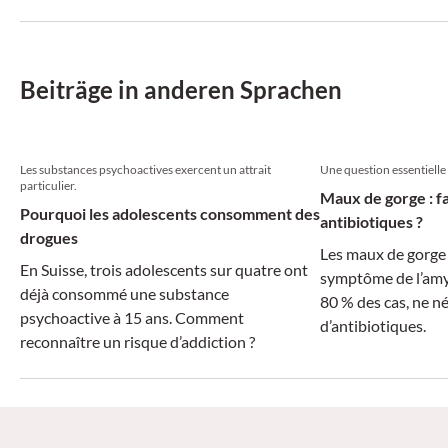
Darreichungsformen müssen deshalb
speziell an die Pädiatrie angepasst werden.
Beiträge in anderen Sprachen
Les substances psychoactives exercent un attrait
Une question essentielle
particulier.
Maux de gorge : fa
Pourquoi les adolescents consomment des
antibiotiques ?
drogues
Les maux de gorge 
En Suisse, trois adolescents sur quatre ont
symptôme de l’amyg
déjà consommé une substance
80 % des cas, ne n
psychoactive à 15 ans. Comment
d’antibiotiques.
reconnaître un risque d’addiction ?