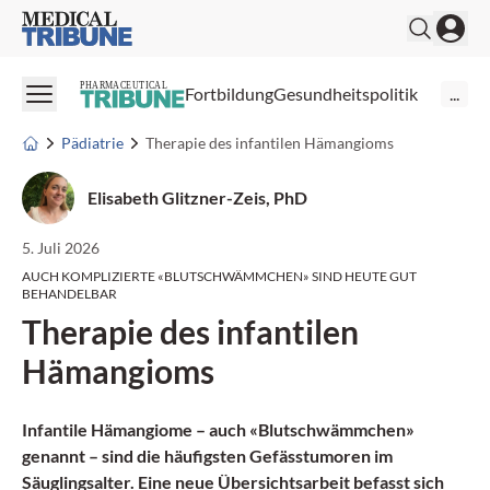
Medical Tribune
PHARMACEUTICAL
Fortbildung
Gesundheitspolitik
...
Pädiatrie
Therapie des infantilen Hämangioms
Elisabeth Glitzner-Zeis, PhD
5. Juli 2026
AUCH KOMPLIZIERTE «BLUTSCHWÄMMCHEN» SIND HEUTE GUT
BEHANDELBAR
Therapie des infantilen
Hämangioms
Infantile Hämangiome – auch «Blutschwämmchen»
genannt – sind die häufigsten Gefässtumoren im
Säuglingsalter. Eine neue Übersichtsarbeit befasst sich