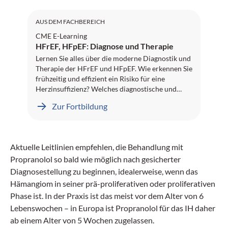
AUS DEM FACHBEREICH
CME E-Learning
HFrEF, HFpEF: Diagnose und Therapie
Lernen Sie alles über die moderne Diagnostik und
Therapie der HFrEF und HFpEF. Wie erkennen Sie
frühzeitig und effizient ein Risiko für eine
Herzinsuffizienz? Welches diagnostische und
therapeutische Vorgehen empfehlen die
Zur Fortbildung
Guidelines? Und welche Rolle spielen SGLT2-
Hemmer in diesem Kontext? All das erfahren Sie
in spannenden Inhalten von Fachtexten bis hin zu
einem Video-Interview. Credits sind bei der
Aktuelle Leitlinien empfehlen, die Behandlung mit
Fachgesellschaft angefragt. Wir wünschen Ihnen
Propranolol so bald wie möglich nach gesicherter
viel Erfolg!
Diagnosestellung zu beginnen, idealerweise, wenn das
Hämangiom in seiner prä-proliferativen oder proliferativen
Phase ist. In der Praxis ist das meist vor dem Alter von 6
Lebenswochen – in Europa ist Propranolol für das IH daher
ab einem Alter von 5 Wochen zugelassen.