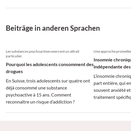
spielen, erklärt Pr
moderater bis schwerer Abhängigkeit
Gastroenterologe 
reduzieren könnte.
Beiträge in anderen Sprachen
Les substances psychoactives exercent un attrait
Une approche promette
particulier.
Insomnie chroniqu
Pourquoi les adolescents consomment des
indépendante des
drogues
L’insomnie chroniq
En Suisse, trois adolescents sur quatre ont
part entière, qui e
déjà consommé une substance
souvent anxiété et
psychoactive à 15 ans. Comment
traitement spécif
reconnaître un risque d’addiction ?
ces comorbidités. 
ici comme une opt
risque notable de