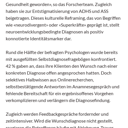
Gesundheit geworden», so das Forscherteam. Zugleich
haben sie zur Entstigmatisierung von ADHS und ASS
beigetragen. Dieses kulturelle Reframing, das von Begriffen
wie «neurodivergent» oder «Superkräfte» geprägt ist, stellt
neuro­entwicklungsbedingte Dia­gnosen als positiv
konnotierte Identitätsmarker dar.
Rund die Hälfte der befragten Psychologen wurde bereits
mit ausgefüllten Selbstdiagnosefragebögen konfrontiert.
42 % gaben an, dass ihre Klienten den Wunsch nach einer
konkreten Diagnose offen angesprochen hatten. Doch
selektives Halbwissen aus Onlinerecherchen,
selbstbestätigende Antworten im Anamnesegespräch und
fehlende Bereitschaft für ein ergebnisoffenes Vorgehen
verkomplizieren und verlängern die Diagnosefindung.
Zugleich werden Feedbackgespräche fordernder und
zeitintensiver. Wird die Wunschdiagnose nicht gestellt,
reagieren die Betroffenen häufig mit Ablehnung, Trauer,