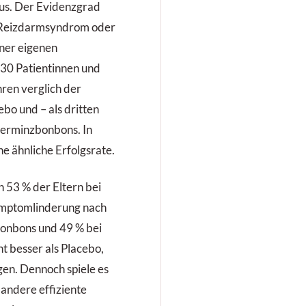
us. Der Evidenzgrad
t Reizdarmsyndrom oder
iner eigenen
230 Patientinnen und
ren verglich der
bo und – als dritten
ferminzbonbons. In
ne ähnliche Erfolgsrate.
n 53 % der Eltern bei
ymptomlinderung nach
Bonbons und 49 % bei
t besser als Placebo,
gen. Dennoch spiele es
 andere effiziente