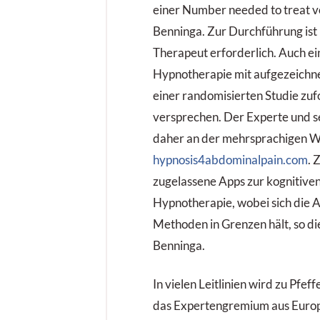
einer Number needed to treat vo
Benninga. Zur Durchführung ist 
Therapeut erforderlich. Auch e
Hypnotherapie mit aufgezeichn
einer randomisierten Studie zufo
versprechen. Der Experte und s
daher an der mehrsprachigen W
hypnosis4abdominalpain.com
. 
zugelassene Apps zur kognitive
Hypnotherapie, wobei sich die 
Methoden in Grenzen hält, so di
Benninga.
In vielen Leitlinien wird zu Pfef
das Expertengremium aus Euro