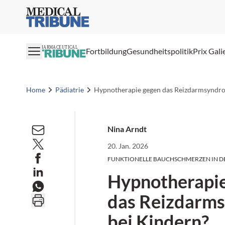
Medical Tribune
PHARMACEUTICAL
Fortbildung
Gesundheitspolitik
Prix Gali
Home
Pädiatrie
Hypnotherapie gegen das Reizdarmsyndro
Nina Arndt
20. Jan. 2026
FUNKTIONELLE BAUCHSCHMERZEN IN D
Hypnotherapi
das Reizdarm
bei Kindern?