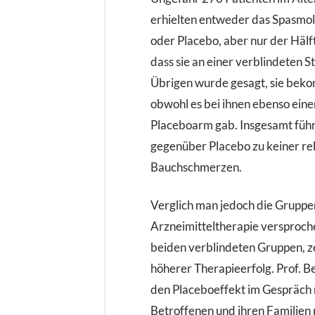
erhielten entweder das Spasmo
oder Placebo, aber nur der Hälf
dass sie an einer verblindeten 
Übrigen wurde gesagt, sie be
obwohl es bei ihnen ebenso ein
Placeboarm gab. Insgesamt füh
gegenüber Placebo zu keiner re
Bauchschmerzen.
Verglich man jedoch die Gruppe
Arzneimitteltherapie versproch
beiden verblindeten Gruppen, zei
höherer Therapieerfolg. Prof. B
den Placeboeffekt im Gespräch 
Betroffenen und ihren Familien