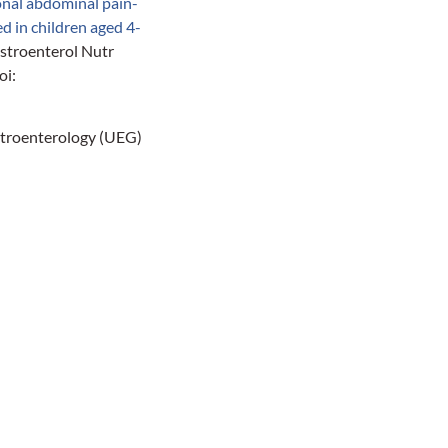
nal abdominal pain-
d in children aged 4-
stroenterol Nutr
oi:
troenterology (UEG)