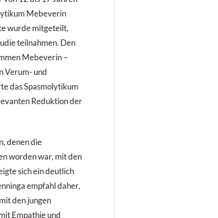
lytikum Mebeverin
te wurde mitgeteilt,
Studie teilnahmen. Den
kommen Mebeverin –
en Verum- und
rte das Spasmolytikum
levanten Reduktion der
n, denen die
en worden war, mit den
gte sich ein deutlich
enninga empfahl daher,
mit den jungen
 mit Empathie und