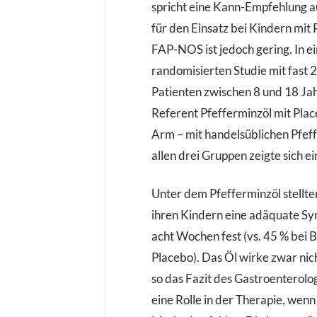
spricht eine Kann-Empfehlung a
für den Einsatz bei Kindern mi
FAP-NOS ist jedoch gering. In e
randomisierten Studie mit fast 
Patienten zwischen 8 und 18 Jah
Referent Pfefferminzöl mit Place
Arm – mit handelsüblichen Pfef
allen drei Gruppen zeigte sich ei
Unter dem Pfefferminzöl stellte
ihren Kindern eine adäquate S
acht Wochen fest (vs. 45 % bei 
Placebo). Das Öl wirke zwar nich
so das Fazit des Gastroenterolo
eine Rolle in der Therapie, wenn