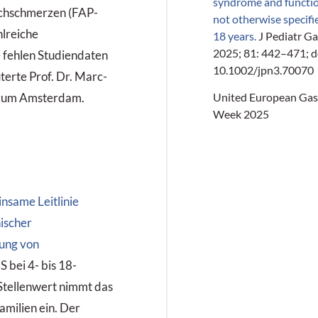
syndrome and functio
auchschmerzen (FAP-
not otherwise specifie
hlreiche
18 years.
J Pediatr Ga
2025; 81: 442–471; d
e fehlen Studiendaten
10.1002/jpn3.70070
terte Prof. Dr. Marc­
United European Gas
nikum Amsterdam.
Week 2025
nsame Leitlinie
ischer
lung von
bei 4- bis 18-
 Stellenwert nimmt das
milien ein. Der