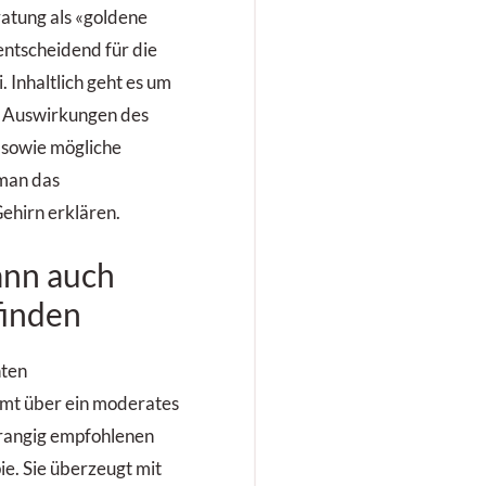
ratung als «goldene
entscheidend für die
 Inhaltlich geht es um
ie Auswirkungen des
 sowie mögliche
 man das
hirn erklären.
ann auch
finden
nten
mt über ein moderates
rrangig empfohlenen
e. Sie überzeugt mit