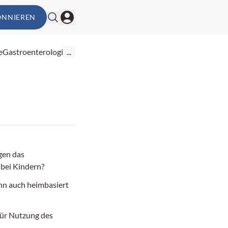
ONNIEREN
e
Gastroenterologie
...
gen das
bei Kindern?
n auch heimbasiert
für Nutzung des