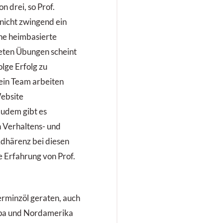
n drei, so Prof.
nicht zwingend ein
ine heimbasierte
eten Übungen scheint
lge Erfolg zu
ein Team arbeiten
ebsite
Zudem gibt es
n Verhaltens- und
Adhärenz bei diesen
e Erfahrung von Prof.
ferminzöl geraten, auch
pa und Nordamerika