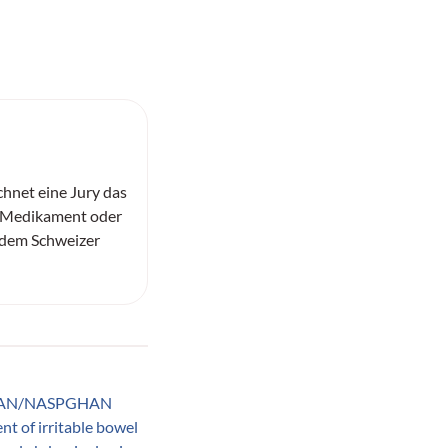
chnet eine Jury das
e Medikament oder
 dem Schweizer
AN/NASPGHAN
nt of irritable bowel