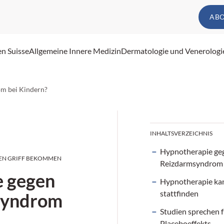
AB
en Suisse
Allgemeine Innere Medizin
Dermatologie und Venerologi
m bei Kindern?
INHALTSVERZEICHNIS
Hypnotherapie ge
EN GRIFF BEKOMMEN
Reizdarmsyndrom 
e gegen
Hypnotherapie kan
stattfinden
syndrom
Studien sprechen 
Placeboeffekts