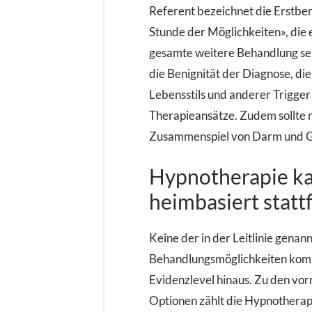
Referent bezeichnet die Erstbe
Stunde der Möglichkeiten», die 
gesamte weitere Behandlung sei.
die Benignität der Diagnose, d
Lebensstils und anderer Trigger
Therapieansätze. Zudem sollte
Zusammenspiel von Darm und Ge
Hypnotherapie k
heimbasiert statt
Keine der in der Leitlinie genan
Behandlungsmöglichkeiten kom
Evidenzlevel hinaus. Zu den vo
Optionen zählt die Hypnotherapi