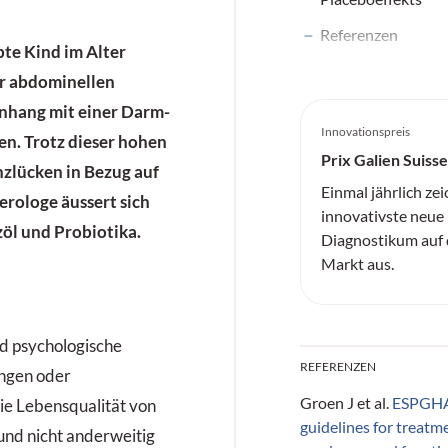
Referenzen
bte Kind im Alter
er abdominellen
nhang mit einer Darm-
Innovationspreis
en. Trotz dieser hohen
Prix Galien Suisse
nzlücken in Bezug auf
Einmal jährlich zei
erologe äussert sich
innovativste neu
öl und Probiotika.
Diagnostikum auf
Markt aus.
d psychologische
REFERENZEN
ngen oder
Groen J et al.
ESPGH
ie Lebensqualität von
guidelines for treatme
nd nicht anderweitig