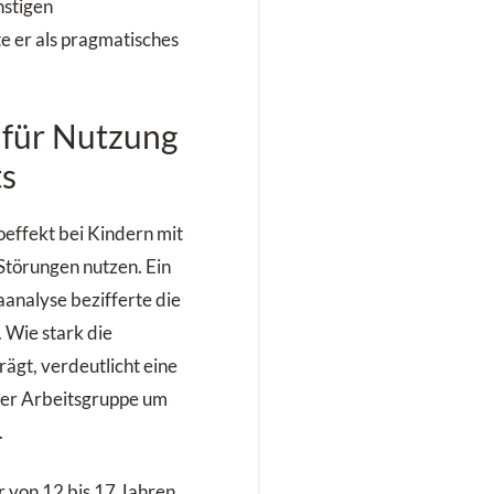
nstigen
 er als pragmatisches
 für Nutzung
ts
boeffekt bei Kindern mit
 Störungen nutzen. Ein
analyse bezifferte die
 Wie stark die
ägt, verdeutlicht eine
 der Arbeitsgruppe um
.
r von 12 bis 17 Jahren