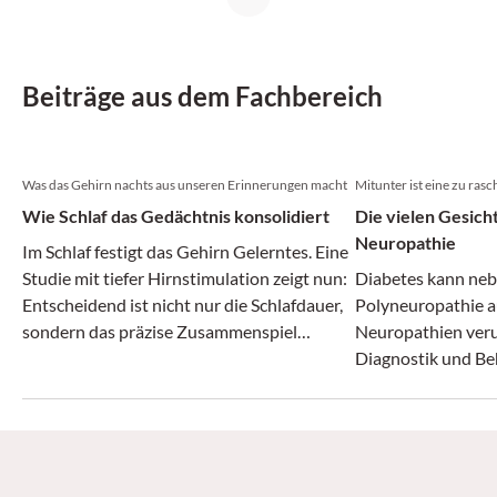
Beiträge aus dem Fachbereich
Was das Gehirn nachts aus unseren Erinnerungen macht
Mitunter ist eine zu ra
Wie Schlaf das Gedächtnis konsolidiert
Die vielen Gesich
Neuropathie
Im Schlaf festigt das Gehirn Gelerntes. Eine
Studie mit tiefer Hirnstimulation zeigt nun:
Diabetes kann neb
Entscheidend ist nicht nur die Schlafdauer,
Polyneuropathie a
sondern das präzise Zusammenspiel
Neuropathien veru
nächtlicher Hirnrhythmen. Der Befund
Diagnostik und B
liefert zugleich einen Massstab für andere
Ansätze zur Gedächtnisförderung – von
Bewegung über Vitamine bis Ginkgo.