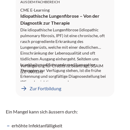
AUS DEM FACHBEREICH
CME E-Learning
Idiopathische Lungenfibrose – Von der
Diagnostik zur Therapie
Die idiopathische Lungenfibrose (idiopathic
pulmonary fibrosis, IPF) ist eine chronische, oft
rasch progrediente Erkrankung des
Lungengerüsts, welche mit einer deutlichen
Einschränkung der Lebensqualität und oft
tödlichem Ausgang einhergeht. Seitdem uns
krankheitsmodifizierende medikamentöse
Verlängerung für Credits ist beantragt, SGAIM
Therapien zur Verfügung stehen, ist die frühe
(ZE-000126)
Erkennung und sorgfältige Diagnosestellung bei
IPF noch wichtiger geworden.
Zur Fortbildung
Ein Mangel kann sich äussern durch:
erhöhte Infektanfälligkeit