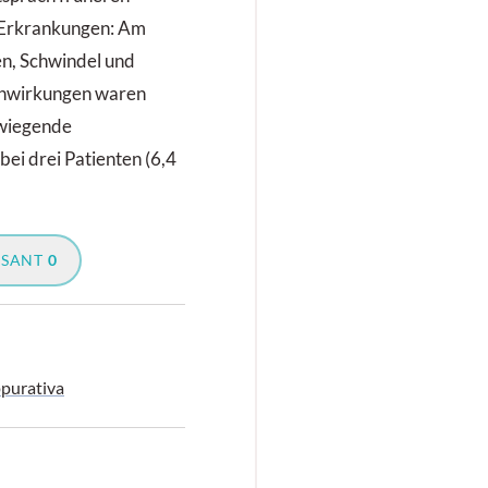
 Erkrankungen: Am
n, Schwindel und
enwirkungen waren
rwiegende
bei drei Patienten (6,4
SSANT
0
purativa