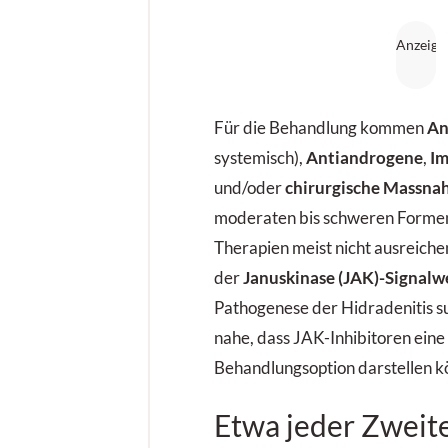
Für die Behandlung kommen
An
systemisch),
Antiandrogene
,
Im
und/oder
chirurgische Massn
moderaten bis schweren Formen
Therapien meist nicht ausreiche
der
Januskinase (JAK)-Signalw
Pathogenese der Hidradenitis sup
nahe, dass JAK-Inhibitoren eine
Behandlungsoption darstellen k
Etwa jeder Zweite