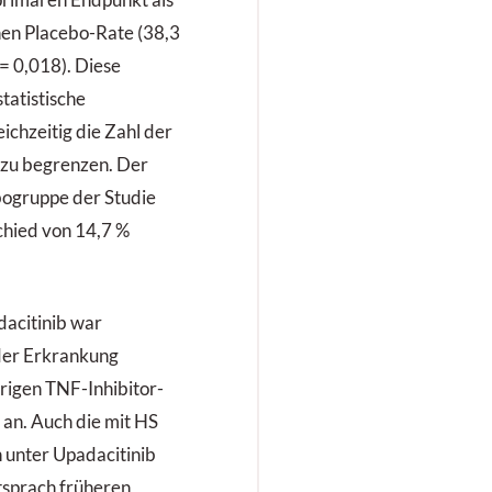
chen Placebo-Rate (38,3
 = 0,018). Diese
tatistische
ichzeitig die Zahl der
 zu begrenzen. Der
bogruppe der Studie
chied von 14,7 %
acitinib war
er Erkrankung
rigen TNF-Inhibitor-
 an. Auch die mit HS
unter Upadacitinib
ntsprach früheren