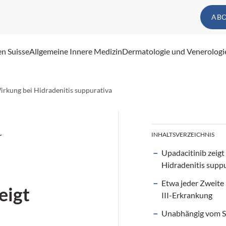
AB
en Suisse
Allgemeine Innere Medizin
Dermatologie und Venerologi
irkung bei Hidradenitis suppurativa
r
INHALTSVERZEICHNIS
Upadacitinib zeigt
Hidradenitis supp
Etwa jeder Zweite 
eigt
III-Erkrankung
Unabhängig vom S