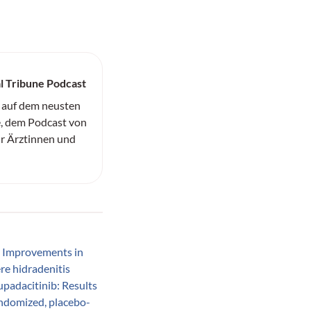
l Tribune Podcast
 auf dem neusten
, dem Podcast von
ür Ärztinnen und
.
Improvements in
e hidradenitis
upadacitinib: Results
andomized, placebo-