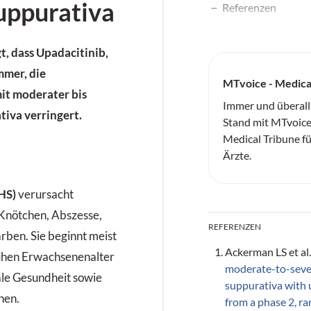
uppurativa
Referenzen
t, dass Upadacitinib,
mmer, die
MTvoice - Medica
it moderater bis
Immer und überall
tiva verringert.
Stand mit MTvoice
Medical Tribune f
Ärzte.
(HS)
verursacht
Knötchen, Abszesse,
REFERENZEN
rben. Sie beginnt meist
Ackerman LS et al
rühen Erwachsenenalter
moderate-to-sever
ale Gesundheit sowie
suppurativa with 
nen.
from a phase 2, r