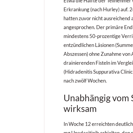
Etwa die Hälfte der Teilnehmer 
Erkrankung (nach Hurley) auf. 2
hatten zuvor nicht ausreichend 
angesprochen. Der primäre End
mindestens 50-prozentige Verr
entzündlichen Läsionen (Summe
Abszessen) ohne Zunahme von 
drainierenden Fisteln im Vergl
(Hidradenitis Suppurativa Clini
nach zwölf Wochen.
Unabhängig vom 
wirksam
In Woche 12 erreichten deutlich
mg Upadacitinib erhielten, den 