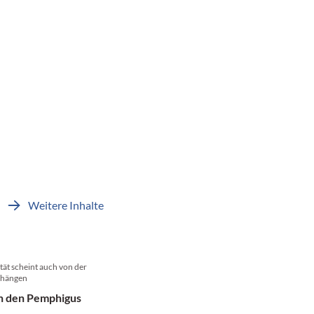
Weitere Inhalte
tät scheint auch von der
uhängen
n den Pemphigus