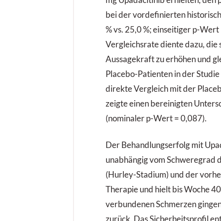
bei der vordefinierten historis
% vs. 25,0 %; einseitiger p-Wert
Vergleichsrate diente dazu, die s
Aussagekraft zu erhöhen und gle
Placebo-Patienten in der Studie
direkte Vergleich mit der Place
zeigte einen bereinigten Unters
(nominaler p-Wert = 0,087).
Der Behandlungserfolg mit Upad
unabhängig vom Schweregrad d
(Hurley-Stadium) und der vorhe
Therapie und hielt bis Woche 40
verbundenen Schmerzen gingen 
zurück. Das Sicherheitsprofil e