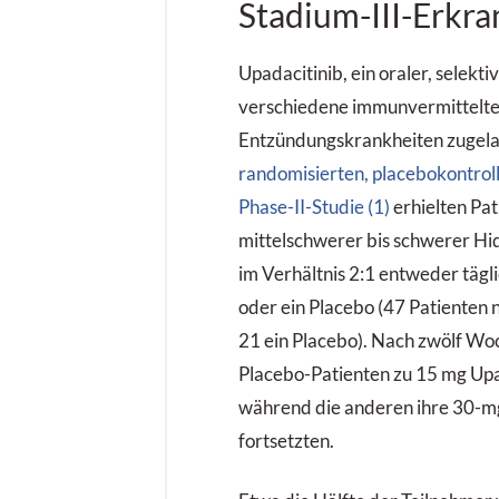
Stadium-III-Erkr
Upadacitinib, ein oraler, selektiv
verschiedene immunvermittelt
Entzündungskrankheiten zugelas
randomisierten, placebokontroll
Phase-II-Studie (1)
erhielten Pat
mittelschwerer bis schwerer Hi
im Verhältnis 2:1 entweder tägl
oder ein Placebo (47 Patienten
21 ein Placebo). Nach zwölf Wo
Placebo-Patienten zu 15 mg Upad
während die anderen ihre 30-m
fortsetzten.