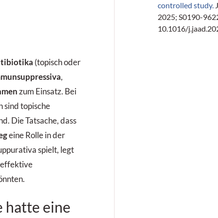
controlled study.
J
2025; S0190-9622
10.1016/j.jaad.20
tibiotika
(topisch oder
munsuppressiva
,
ahmen
zum Einsatz. Bei
 sind topische
nd. Die Tatsache, dass
eg
eine Rolle in der
purativa spielt, legt
 effektive
önnten.
 hatte eine