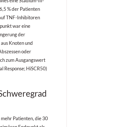
wies eine Stadium-III-
6,5 % der Patienten
auf TNF-Inhibitoren
punkt war eine
ingerung der
 aus Knoten und
Abszessen oder
eich zum Ausgangswert
cal Response; HiSCR50)
Schweregrad
 mehr Patienten, die 30
primären Endpunkt als