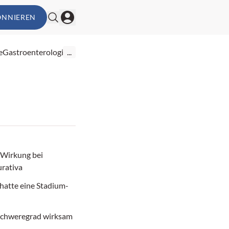
ONNIEREN
e
Gastroenterologie
...
 Wirkung bei
urativa
hatte eine Stadium-
chweregrad wirksam