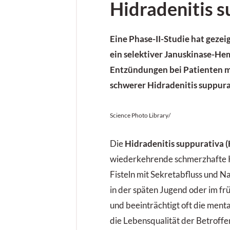
Hidradenitis s
Eine Phase-II-Studie hat gezeig
ein selektiver Januskinase-He
Entzündungen bei Patienten m
schwerer Hidradenitis suppura
Science Photo Library/
Die
Hidradenitis suppurativa 
wiederkehrende schmerzhafte 
Fisteln mit Sekretabfluss und Na
in der späten Jugend oder im f
und beeinträchtigt oft die ment
die Lebensqualität der Betroffe