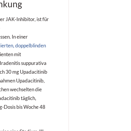
ankung
er JAK-Inhibitor, ist für
e
sen. In einer
ierten, doppelblinden
ienten mit
dradenitis suppurativa
ich 30 mg Upadacitinib
 nahmen Upadacitinib,
chen wechselten die
acitinib täglich,
g-Dosis bis Woche 48