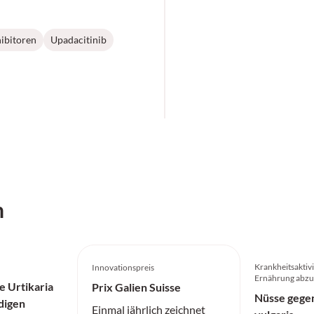
ibitoren
Upadacitinib
h
Krankheitsaktivi
Innovationspreis
Ernährung abz
e Urtikaria
Prix Galien Suisse
Nüsse gege
digen
Einmal jährlich zeichnet