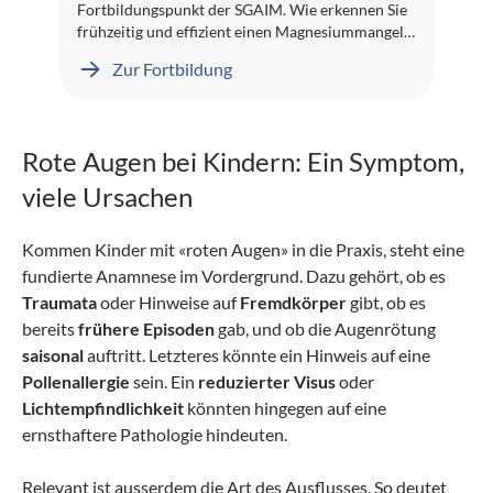
Fortbildungspunkt der SGAIM. Wie erkennen Sie
frühzeitig und effizient einen Magnesiummangel?
Welches diagnostische und therapeutische
Zur Fortbildung
Vorgehen empfehlen die Guidelines? Und welche
Patientengruppen sind häufig betroffen? All das
erfahren Sie in spannenden Inhalten von
Fachtexten bis hin zu einem Video-Interview.
Rote Augen bei Kindern: Ein Symptom,
Dieses E-Learning-Projekt wurde von Professor
Dr. Klaus Kisters, Herne, peer-reviewed. Wir
viele Ursachen
wünschen Ihnen viel Erfolg!
Kommen Kinder mit «roten Augen» in die Praxis, steht eine
fundierte Anamnese im Vordergrund. Dazu gehört, ob es
Traumata
oder Hinweise auf
Fremdkörper
gibt, ob es
bereits
frühere Episoden
gab, und ob die Augenrötung
saisonal
auftritt. Letzteres könnte ein Hinweis auf eine
Pollenallergie
sein. Ein
reduzierter Visus
oder
Lichtempfindlichkeit
könnten hingegen auf eine
ernsthaftere Pathologie hindeuten.
Relevant ist ausserdem die Art des Ausflusses. So deutet