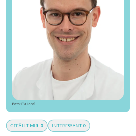
Foto: Pia Lohri
GEFÄLLT MIR
0
INTERESSANT
0