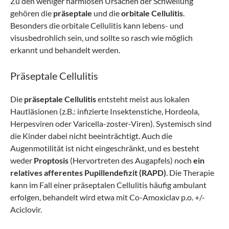
Zu den weniger harmlosen Ursachen der Schwellung
gehören die
präseptale
und die
orbitale Cellulitis
.
Besonders die orbitale Cellulitis kann lebens- und
visusbedrohlich sein, und sollte so rasch wie möglich
erkannt und behandelt werden.
Präseptale Cellulitis
Die
präseptale Cellulitis
entsteht meist aus lokalen
Hautläsionen (z.B.: infizierte Insektenstiche, Hordeola,
Herpesviren oder Varicella-zoster-Viren). Systemisch sind
die Kinder dabei nicht beeinträchtigt. Auch die
Augenmotilität ist nicht eingeschränkt, und es besteht
weder
Proptosis
(Hervortreten des Augapfels) noch
ein
relatives afferentes Pupillendefizit (RAPD)
. Die Therapie
kann im Fall einer präseptalen Cellulitis häufig ambulant
erfolgen, behandelt wird etwa mit Co-Amoxiclav p.o. +/-
Aciclovir.