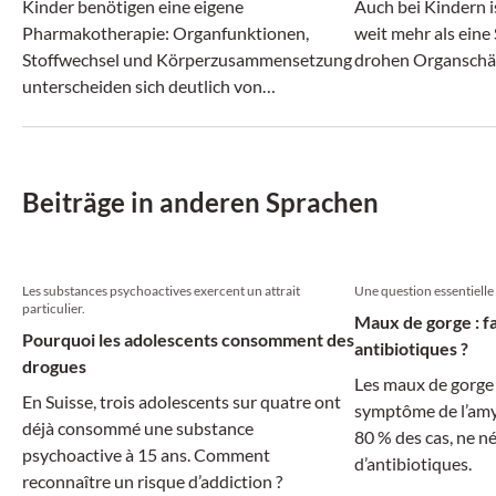
Kinder benötigen eine eigene
Auch bei Kindern 
Pharmakotherapie: Organfunktionen,
weit mehr als eine
Stoffwechsel und Körperzusammensetzung
drohen Organsch
unterscheiden sich deutlich von
Erwachsenen. Dosierungen und
Darreichungsformen müssen deshalb
speziell an die Pädiatrie angepasst werden.
Beiträge in anderen Sprachen
Les substances psychoactives exercent un attrait
Une question essentielle
particulier.
Maux de gorge : fa
Pourquoi les adolescents consomment des
antibiotiques ?
drogues
Les maux de gorge 
En Suisse, trois adolescents sur quatre ont
symptôme de l’amyg
déjà consommé une substance
80 % des cas, ne n
psychoactive à 15 ans. Comment
d’antibiotiques.
reconnaître un risque d’addiction ?