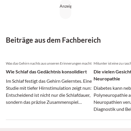
Beiträge aus dem Fachbereich
Was das Gehirn nachts aus unseren Erinnerungen macht
Mitunter ist eine zu ra
Wie Schlaf das Gedächtnis konsolidiert
Die vielen Gesich
Neuropathie
Im Schlaf festigt das Gehirn Gelerntes. Eine
Studie mit tiefer Hirnstimulation zeigt nun:
Diabetes kann neb
Entscheidend ist nicht nur die Schlafdauer,
Polyneuropathie a
sondern das präzise Zusammenspiel
Neuropathien veru
nächtlicher Hirnrhythmen. Der Befund
Diagnostik und B
liefert zugleich einen Massstab für andere
Ansätze zur Gedächtnisförderung – von
Bewegung über Vitamine bis Ginkgo.