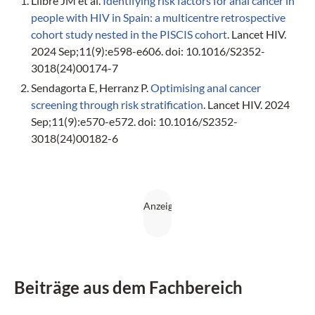
Llibre JM et al.
Identifying risk factors for anal cancer in
people with HIV in Spain: a multicentre retrospective
cohort study nested in the PISCIS cohort
. Lancet HIV.
2024 Sep;11(9):e598-e606. doi: 10.1016/S2352-
3018(24)00174-7
Sendagorta E, Herranz P.
Optimising anal cancer
screening through risk stratification
. Lancet HIV. 2024
Sep;11(9):e570-e572. doi: 10.1016/S2352-
3018(24)00182-6
Beiträge aus dem Fachbereich