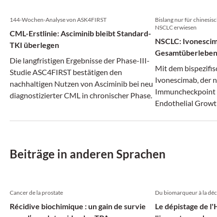
144-Wochen-Analyse von ASK4FIRST
Bislang nur für chinesi
NSCLC erwiesen
CML-Erstlinie: Asciminib bleibt Standard-
NSCLC: Ivonescim
TKI überlegen
Gesamtüberlebe
Die langfristigen Ergebnisse der Phase-III-
Mit dem bispezifi
Studie ASC4FIRST bestätigen den
Ivonescimab, der 
nachhaltigen Nutzen von Asciminib bei neu
Immuncheckpoint 
diagnostizierter CML in chronischer Phase.
Endothelial Growt
adressiert und da
antiangiogene The
ein neues Kapitel
Plattenepithelkar
Beiträge in anderen Sprachen
aufgeschlagen wer
Cancer de la prostate
Du biomarqueur à la déc
Récidive biochimique : un gain de survie
Le dépistage de l