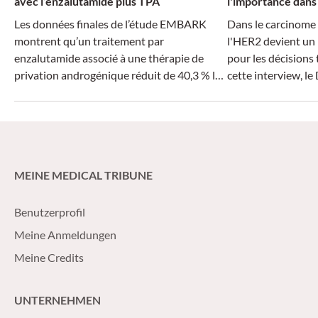
avec l’enzalutamide plus TPA
l'importance dans 
Les données finales de l’étude EMBARK
Dans le carcinome 
montrent qu’un traitement par
l'HER2 devient un
enzalutamide associé à une thérapie de
pour les décisions
privation androgénique réduit de 40,3 % le
cette interview, le
risque de décès chez les patients atteints
CHUV à Lausanne, e
d’un cancer de la prostate nmHSPC
aujourd’hui le tra
présentant un risque élevé de récidive
pourquoi le dépist
biochimique.
déterminant et ce 
pratique pour le tr
MEINE MEDICAL TRIBUNE
maladies HER2-pos
Benutzerprofil
Meine Anmeldungen
Meine Credits
UNTERNEHMEN