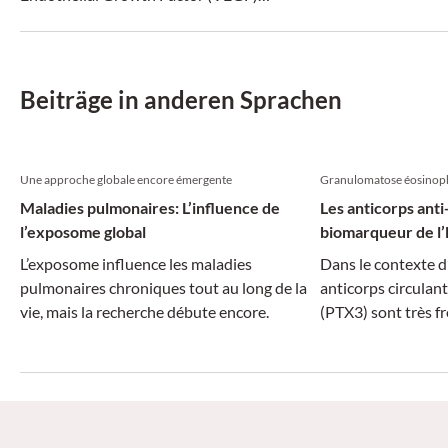
adressiert und damit Immuntherapie und
antiangiogene Therapie verbindet, könnte
ein neues Kapitel beim NSCLC mit
Plattenepithelkarzinom-Histologie
Beiträge in anderen Sprachen
aufgeschlagen werden.
Une approche globale encore émergente
Granulomatose éosinoph
Maladies pulmonaires: L’influence de
Les anticorps ant
l’exposome global
biomarqueur de l
L’exposome influence les maladies
Dans le contexte d
pulmonaires chroniques tout au long de la
anticorps circulan
vie, mais la recherche débute encore.
(PTX3) sont très f