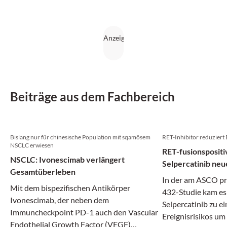
Beiträge aus dem Fachbereich
Bislang nur für chinesische Population mit sqamösem
RET-Inhibitor reduziert 
NSCLC erwiesen
RET-fusionsposit
NSCLC: Ivonescimab verlängert
Selpercatinib neu
Gesamtüberleben
In der am ASCO p
Mit dem bispezifischen Antikörper
432-Studie kam es
Ivonescimab, der neben dem
Selpercatinib zu e
Immuncheckpoint PD-1 auch den Vascular
Ereignisrisikos um
Endothelial Growth Factor (VEGF)