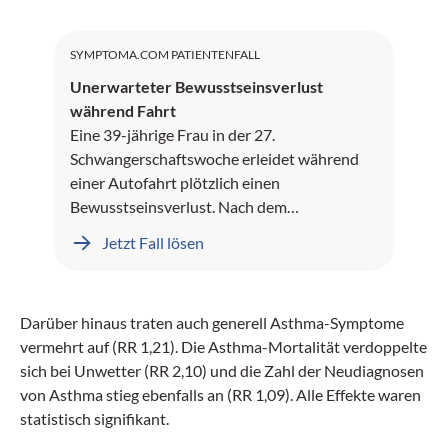
SYMPTOMA.COM PATIENTENFALL
Unerwarteter Bewusstseinsverlust
während Fahrt
Eine 39-jährige Frau in der 27.
Schwangerschaftswoche erleidet während
einer Autofahrt plötzlich einen
Bewusstseinsverlust. Nach dem
Wiedererlangen des Bewusstseins ist sie
Jetzt Fall lösen
orientierungslos und verwirrt. Die Patientin
hat in der Vergangenheit drei Fehlgeburten
erlebt, was ihre jetzige Schwangerschaft
Darüber hinaus traten auch generell Asthma-Symptome
komplizierter macht.
vermehrt auf (RR 1,21). Die Asthma-Mortalität verdoppelte
sich bei Unwetter (RR 2,10) und die Zahl der Neudiagnosen
von Asthma stieg ebenfalls an (RR 1,09). Alle Effekte waren
statistisch signifikant.