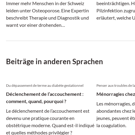
Immer mehr Menschen in der Schweiz
beeinträchtigen. Hä
leiden unter Osteoporose. Eine Expertin
Pilzinfektion zugr
beschreibt Therapie und Diagnostik und
erläutert, welche 
warnt vor einer drohenden
kommen und wie d
Behandlungslücke.
Einzelfall aussieht.
Beiträge in anderen Sprachen
Du dépassement de terme au diabète gestationnel
Penser aux troubles de l
Déclenchement de l’accouchement :
Ménorragies chez
comment, quand, pourquoi ?
Les ménorragies, d
Le déclenchement de l’accouchement est
abondantes chez les
devenu une pratique courante en
jeunes, peuvent êtr
obstétrique moderne. Quand est-il indiqué
la coagulation.
et quelles méthodes privilégier ?