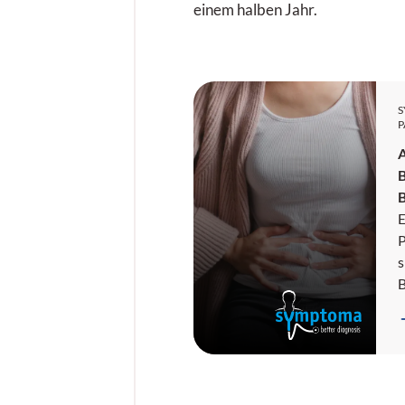
einem halben Jahr.
P
E
P
s
r
H
A