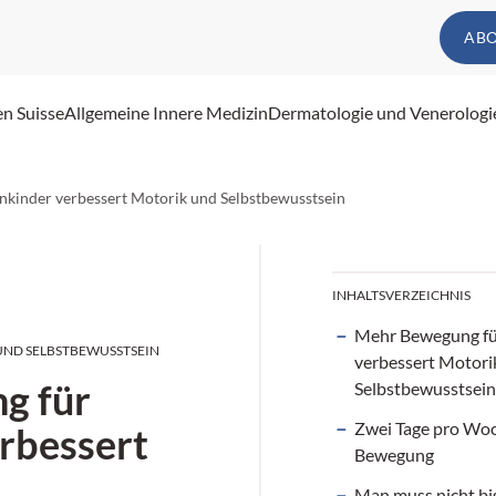
AB
en Suisse
Allgemeine Innere Medizin
Dermatologie und Venerologi
nkinder verbessert Motorik und Selbstbewusstsein
INHALTSVERZEICHNIS
Mehr Bewegung fü
UND SELBSTBEWUSSTSEIN
verbessert Motori
g für
Selbstbewusstsein
Zwei Tage pro Woc
erbessert
Bewegung
Man muss nicht bi