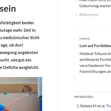
sein
Geburtstag warte
Referenzen
fstätigkeit beider
zutage mehr Zeit in
s medizinischer Sicht
Medizin
rage, ob dort
Lust auf Fortbildu
Bewegung angeboten
Medical Tribune b
zertifizierte Fortb
ucht, wie gut ein
verschiedenen For
Defizite ausgleicht.
Fachrichtungen an
REFERENZEN
Rebelo M et al.
The