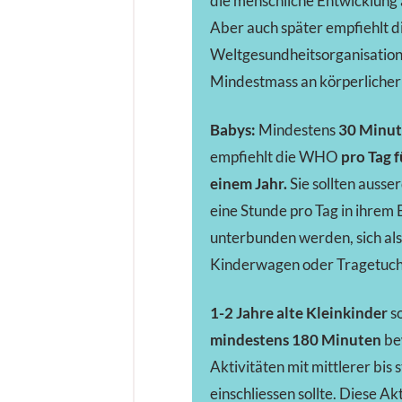
die menschliche Entwicklung a
Aber auch später empfiehlt d
Weltgesundheitsorganisatio
Mindestmass an körperlicher 
Babys:
Mindestens
30 Minu
empfiehlt die WHO
pro Tag f
einem Jahr.
Sie sollten ausse
eine Stunde pro Tag in ihre
unterbunden werden, sich als
Kinderwagen oder Tragetuch
1-2 Jahre alte Kleinkinder
so
mindestens 180 Minuten
be
Aktivitäten mit mittlerer bis 
einschliessen sollte. Diese Ak