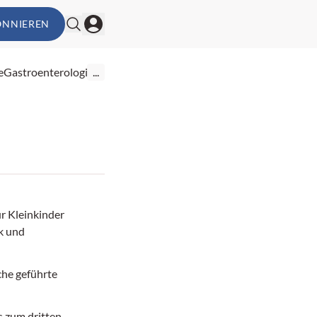
ONNIEREN
e
Gastroenterologie
...
r Kleinkinder
k und
he geführte
s zum dritten