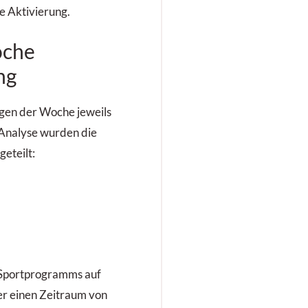
e Aktivierung.
oche
ng
agen der Woche jeweils
 Analyse wurden die
geteilt:
 Sportprogramms auf
er einen Zeitraum von