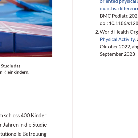
oriented physical a
months: difference
BMC Pediatr. 202
doi: 10.1186/s1
World Health Org
Physical Activity.
U
Oktober 2022, ab
September 2023
 Studie das
n Kleinkindern.
m schloss 400 Kinder
 Jahren in die Studie
titutionelle Betreuung