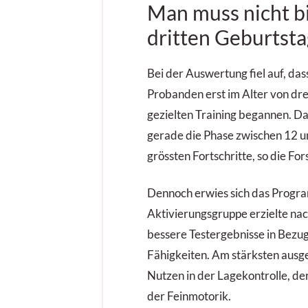
Man muss nicht b
L
d
dritten Geburtst
Bei der Auswertung fiel auf, das
Probanden erst im Alter von dr
gezielten Training begannen. D
gerade die Phase zwischen 12 
grössten Fortschritte, so die For
Dennoch erwies sich das Program
Aktivierungsgruppe erzielte na
bessere Testergebnisse in Bezug
Fähigkeiten. Am stärksten ausg
Nutzen in der Lagekontrolle, d
der Feinmotorik.