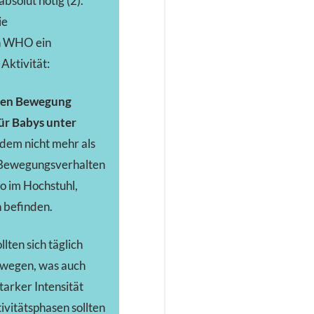
bsolut nötig (2).
ie
n WHO ein
Aktivität:
ten Bewegung
ür Babys unter
rdem nicht mehr als
m Bewegungsverhalten
o im Hochstuhl,
 befinden.
llten sich täglich
wegen, was auch
starker Intensität
tivitätsphasen sollten