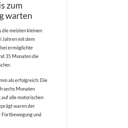
is zum
eberblutungen
okumentiert.
ag warten
s die meisten kleinen
ei Jahren mit dem
abei ermöglichte
und 35 Monaten die
scher.
m als erfolgreich: Die
ch sechs Monaten
 auf alle motorischen
eprägt waren der
er Fortbewegung und