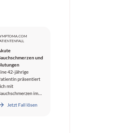
SYMPTOMA.COM
ATIENTENFALL
Akute
Bauchschmerzen und
Blutungen
ine 42-jährige
atientin präsentiert
ich mit
Bauchschmerzen im
echten oberen
Jetzt Fall lösen
Quadranten und
ämoptyse. In der
namnese wird ein
Pneumothorax sowie