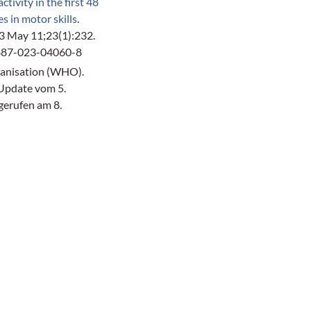
ctivity in the first 48
s in motor skills
.
3 May 11;23(1):232.
2887-023-04060-8
anisation (WHO).
pdate vom 5.
gerufen am 8.