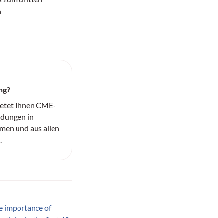
n
ng?
ietet Ihnen CME-
ildungen in
men und aus allen
.
 importance of