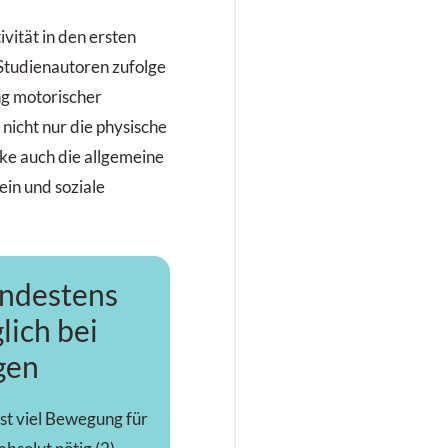
ivität in den ersten
tudienautoren zufolge
ng motorischer
 nicht nur die physische
rke auch die allgemeine
in und soziale
ndestens
lich bei
gen
ist viel Bewegung für