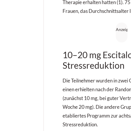
Therapie erhalten hatten (1). 7
Frauen, das Durchschnitts­alter 
10–20 mg Escital
Stressreduktion
Die Teilnehmer wurden in zwei G
einen erhielten nach der Rando
(zunächst 10 mg, bei guter Vertr
Woche 20 mg). Die andere Grupp
etabliertes Programm zur acht
Stressreduktion.