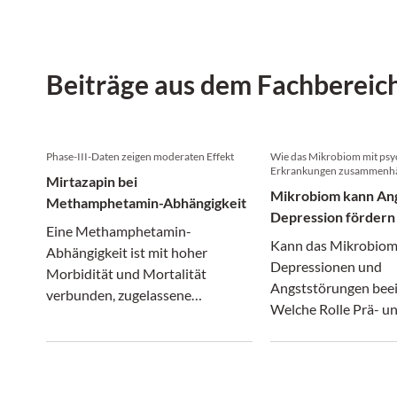
Beiträge aus dem Fachbereic
Phase-III-Daten zeigen moderaten Effekt
Wie das Mikrobiom mit psy
Erkrankungen zusammenh
Mirtazapin bei
Mikrobiom kann An
Methamphetamin-Abhängigkeit
Depression fördern
Eine Methamphetamin-
Kann das Mikrobio
Abhängigkeit ist mit hoher
Depressionen und
Morbidität und Mortalität
Angststörungen beei
verbunden, zugelassene
Welche Rolle Prä- u
Medikamente fehlen bislang. Eine
sowie andere
Phase-III-Studie zeigt nun, dass
mikrobiomfreundlic
Mirtazapin den Konsum bei
Massnahmen spielen, 
moderater bis schwerer
Dr. Manfred Essig,