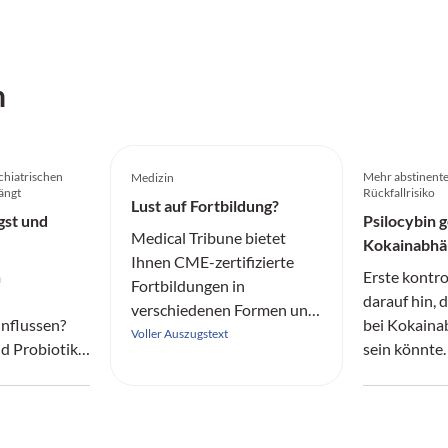
h
chiatrischen
Mehr abstinente
Medizin
ängt
Rückfallrisiko
Lust auf Fortbildung?
gst und
Psilocybin 
Medical Tribune bietet
Kokainabhä
Ihnen CME-zertifizierte
m
Erste kontro
Fortbildungen in
darauf hin, 
verschiedenen Formen und
nflussen?
bei Kokaina
aus allen Fachrichtungen
Voller Auszugstext
nd Probiotika
sein könnte.
an.
he
erklärt Prof.