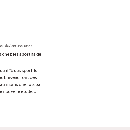
il devient une lutte !
chez les sportifs de
de 6 % des sportifs
aut niveau font des
au moins une fois par
e nouvelle étude
ls facteurs ils sont