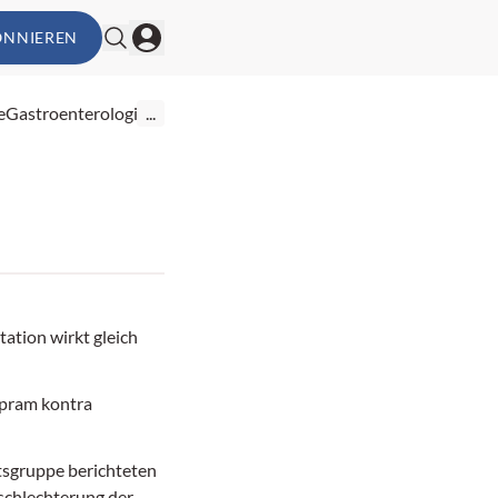
ONNIEREN
e
Gastroenterologie
...
ation wirkt gleich
opram kontra
tsgruppe berichteten
schlechterung der