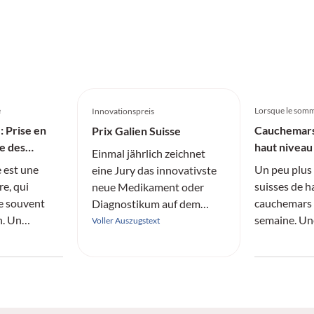
 Unterseen.
e
Lorsque le somme
Innovationspreis
: Prise en
Cauchemars 
Prix Galien Suisse
e des
haut niveau
Einmal jährlich zeichnet
 est une
Un peu plus 
eine Jury das innovativste
re, qui
suisses de h
neue Medikament oder
e souvent
cauchemars 
Diagnostikum auf dem
n. Un
semaine. Un
Schweizer Markt aus.
Voller Auszugstext
ue du sommeil
montre à que
dités. Le
dus.
se ici comme
use, sans
épendance.