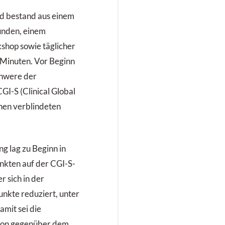
nd bestand aus einem
unden, einem
op sowie täglicher
 Minuten. Vor Beginn
chwere der
GI-S (Clinical Global
inen verblindeten
 lag zu Beginn in
nkten auf der CGI-S-
r sich in der
nkte reduziert, unter
mit sei die
tion gegenüber dem