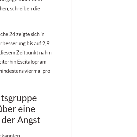
hen, schreiben die
he 24 zeigte sich in
rbesserung bis auf 2,9
 diesem Zeitpunkt nahm
eiterhin Escitalopram
 mindestens viermal pro
itsgruppe
über eine
 der Angst
bekannten