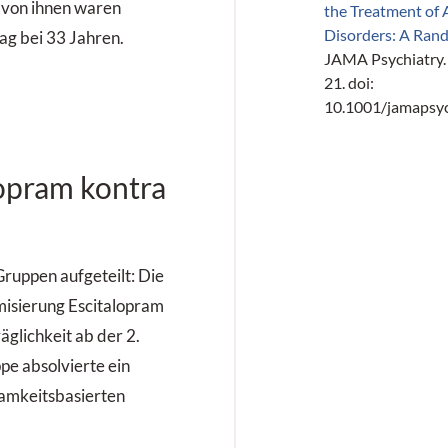
5 von ihnen waren
the Treatment of 
Disorders: A Rand
lag bei 33 Jahren.
JAMA Psychiatry. 
21. doi:
10.1001/jamapsyc
opram kontra
ruppen aufgeteilt: Die
misierung Escitalopram
äglichkeit ab der 2.
e absolvierte ein
samkeitsbasierten