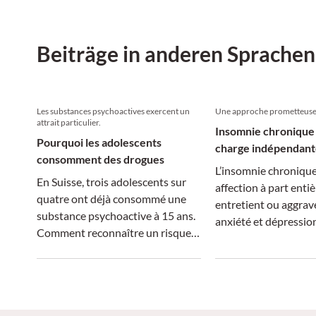
Abhängigkeit reduzieren könnte.
Gastroenterologe in
Beiträge in anderen Sprachen
Les substances psychoactives exercent un
Une approche prometteus
attrait particulier.
Insomnie chronique 
Pourquoi les adolescents
charge indépendant
consomment des drogues
comorbidités
L’insomnie chronique
En Suisse, trois adolescents sur
affection à part entiè
quatre ont déjà consommé une
entretient ou aggrav
substance psychoactive à 15 ans.
anxiété et dépressio
Comment reconnaître un risque
traitement spécifiq
d’addiction ?
améliore ces comorbi
daridorexant s’impo
une option promette
risque notable de d