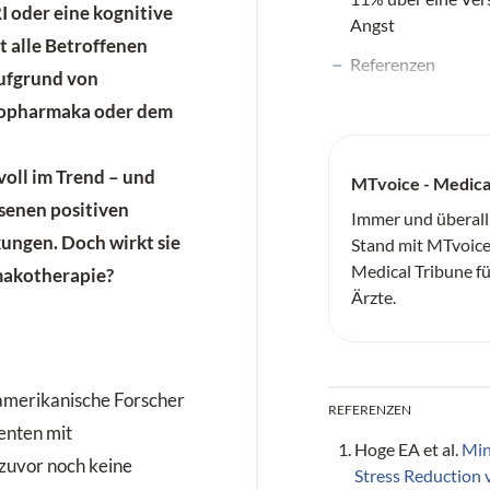
I oder eine kognitive
Angst
t alle Betroffenen
Referenzen
aufgrund von
hopharmaka oder dem
voll im Trend – und
MTvoice - Medica
senen positiven
Immer und überall
kungen. Doch wirkt sie
Stand mit MTvoice
Medical Tribune f
rmakotherapie?
Ärzte.
amerikanische Forscher
REFERENZEN
enten mit
Hoge EA et al.
Min
 zuvor noch keine
Stress Reduction 