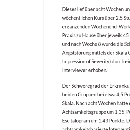
Dieses lief über acht Wochen u
wöchentlichen Kurs über 2,5 St
ergänzenden Wochenend-Worksh
Praxis zu Hause über jeweils 45
und nach Woche 8 wurde die S
Angststörung mittels der Skala C
Impression of Severity) durch e
Interviewer erhoben.
Der Schweregrad der Erkrankung
beiden Gruppen bei etwa 4,5 Pu
Skala. Nach acht Wochen hatte e
Achtsamkeitsgruppe um 1,35 Pu
Escitalopram um 1,43 Punkte. Da
achtsamkeitsbasierte Interven