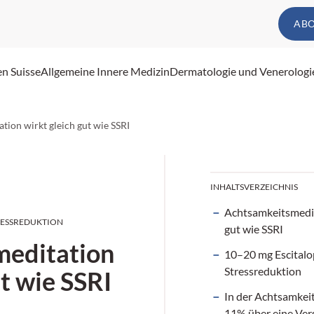
AB
en Suisse
Allgemeine Innere Medizin
Dermatologie und Venerologi
tion wirkt gleich gut wie SSRI
INHALTSVERZEICHNIS
Achtsamkeitsmedit
RESSREDUKTION
gut wie SSRI
meditation
10–20 mg Escital
Stressreduktion
ut wie SSRI
In der Achtsamkei
11% über eine Ver