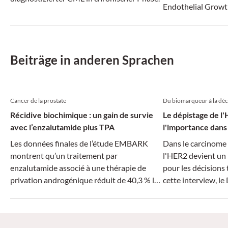
Endothelial Growt
adressiert und da
antiangiogene The
ein neues Kapitel
Plattenepithelkar
Beiträge in anderen Sprachen
aufgeschlagen wer
Cancer de la prostate
Du biomarqueur à la déc
Récidive biochimique : un gain de survie
Le dépistage de l
avec l’enzalutamide plus TPA
l'importance dans 
Les données finales de l’étude EMBARK
Dans le carcinome 
montrent qu’un traitement par
l'HER2 devient un
enzalutamide associé à une thérapie de
pour les décisions
privation androgénique réduit de 40,3 % le
cette interview, le
risque de décès chez les patients atteints
CHUV à Lausanne, e
d’un cancer de la prostate nmHSPC
aujourd’hui le tra
présentant un risque élevé de récidive
pourquoi le dépist