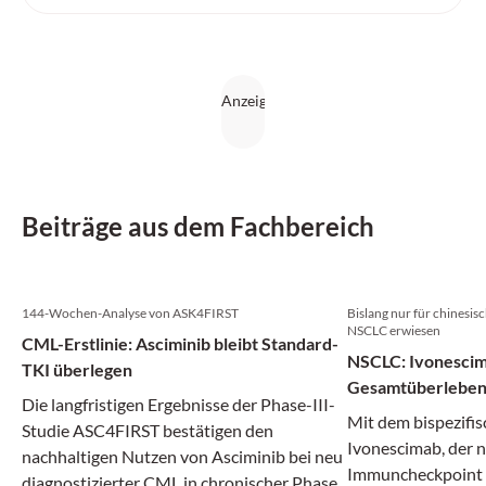
Beiträge aus dem Fachbereich
144-Wochen-Analyse von ASK4FIRST
Bislang nur für chinesi
NSCLC erwiesen
CML-Erstlinie: Asciminib bleibt Standard-
NSCLC: Ivonescim
TKI überlegen
Gesamtüberlebe
Die langfristigen Ergebnisse der Phase-III-
Mit dem bispezifi
Studie ASC4FIRST bestätigen den
Ivonescimab, der 
nachhaltigen Nutzen von Asciminib bei neu
Immuncheckpoint 
diagnostizierter CML in chronischer Phase.