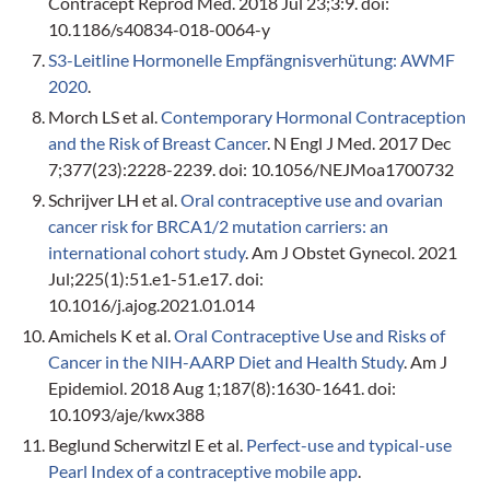
Contracept Reprod Med. 2018 Jul 23;3:9. doi:
10.1186/s40834-018-0064-y
S3-Leitline Hormonelle Empfängnisverhütung: AWMF
2020
.
Morch LS et al.
Contemporary Hormonal Contraception
and the Risk of Breast Cancer
. N Engl J Med. 2017 Dec
7;377(23):2228-2239. doi: 10.1056/NEJMoa1700732
Schrijver LH et al.
Oral contraceptive use and ovarian
cancer risk for BRCA1/2 mutation carriers: an
international cohort study
. Am J Obstet Gynecol. 2021
Jul;225(1):51.e1-51.e17. doi:
10.1016/j.ajog.2021.01.014
Amichels K et al.
Oral Contraceptive Use and Risks of
Cancer in the NIH-AARP Diet and Health Study
. Am J
Epidemiol. 2018 Aug 1;187(8):1630-1641. doi:
10.1093/aje/kwx388
Beglund Scherwitzl E et al.
Perfect-use and typical-use
Pearl Index of a contraceptive mobile app
.