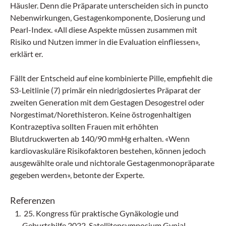
Häusler. Denn die Präparate unterscheiden sich in puncto
Nebenwirkungen, Gestagenkomponente, Dosierung und
Pearl-Index. «All diese Aspekte müssen zusammen mit
Risiko und Nutzen immer in die Evaluation einfliessen»,
erklärt er.
Fällt der Entscheid auf eine kombinierte Pille, empfiehlt die
S3-Leitlinie (7) primär ein niedrigdosiertes Präparat der
zweiten Generation mit dem Gestagen Desogestrel oder
Norgestimat/Norethisteron. Keine östrogenhaltigen
Kontrazeptiva sollten Frauen mit erhöhten
Blutdruckwerten ab 140/90 mmHg erhalten. «Wenn
kardiovaskuläre Risikofaktoren bestehen, können jedoch
ausgewählte orale und nicht­orale Gestagen­monopräparate
gegeben werden», betonte der Experte.
Referenzen
25. Kongress für praktische Gynäkologie und
Geburtshilfe 2022, Satellitensymposium Gynial