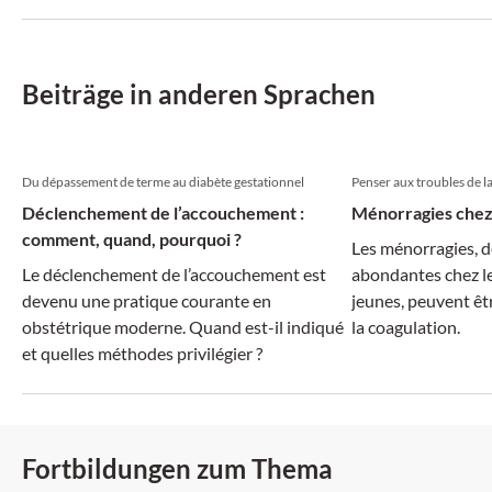
Beiträge in anderen Sprachen
Du dépassement de terme au diabète gestationnel
Penser aux troubles de l
Déclenchement de l’accouchement :
Ménorragies chez
comment, quand, pourquoi ?
Les ménorragies, d
Le déclenchement de l’accouchement est
abondantes chez les
devenu une pratique courante en
jeunes, peuvent êtr
obstétrique moderne. Quand est-il indiqué
la coagulation.
et quelles méthodes privilégier ?
Fortbildungen zum Thema
SGAIM