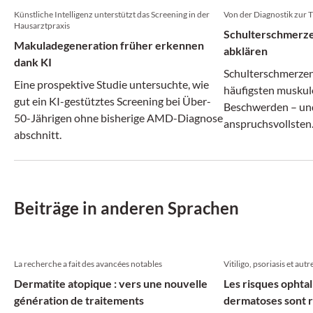
Künstliche Intelligenz unterstützt das Screening in der
Von der Diagnostik zur 
Hausarztpraxis
Schulterschmerze
Makuladegeneration früher erkennen
abklären
dank KI
Schulterschmerzen
Eine prospektive Studie untersuchte, wie
häufigsten muskul
gut ein KI-gestütztes Screening bei Über-
Beschwerden – und
50-Jährigen ohne bisherige AMD-Diagnose
anspruchsvollsten
abschnitt.
vermeintlich ähnl
können sich ganz u
Erkrankungen verb
Beiträge in anderen Sprachen
La recherche a fait des avancées notables
Vitiligo, psoriasis et autr
Dermatite atopique : vers une nouvelle
Les risques ophta
génération de traitements
dermatoses sont r