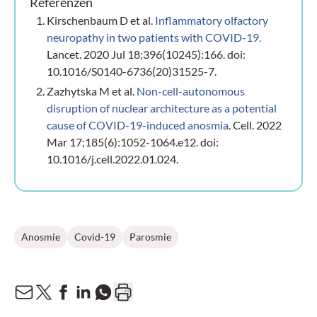
Referenzen
Kirschenbaum D et al.
Inflammatory olfactory
neuropathy in two patients with COVID-19.
Lancet. 2020 Jul 18;396(10245):166. doi:
10.1016/S0140-6736(20)31525-7.
Zazhytska M et al.
Non-cell-autonomous
disruption of nuclear architecture as a potential
cause of COVID-19-induced anosmia
. Cell. 2022
Mar 17;185(6):1052-1064.e12. doi:
10.1016/j.cell.2022.01.024.
Anosmie
Covid-19
Parosmie