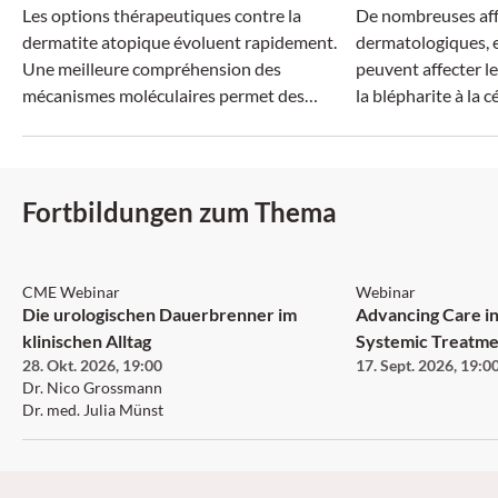
Les options thérapeutiques contre la
De nombreuses aff
dermatite atopique évoluent rapidement.
dermatologiques, e
Une meilleure compréhension des
peuvent affecter le
mécanismes moléculaires permet des
la blépharite à la cé
traitements plus ciblés, tandis que la
dimension systémique de la maladie suscite
un intérêt croissant.
Fortbildungen zum Thema
CME Webinar
Webinar
Die urologischen Dauerbrenner im
Advancing Care in
klinischen Alltag
Systemic Treatme
28. Okt. 2026
,
19:00
17. Sept. 2026
,
19:0
Neurofibromatosi
Dr. Nico Grossmann
Neurofibroma an
Dr. med. Julia Münst