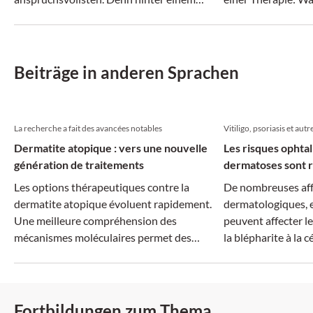
vermeintlich ähnlichen Beschwerdebild
Gallenblasensteine
können sich ganz unterschiedliche
können Steine im 
Erkrankungen verbergen.
Komplikationen fü
Beiträge in anderen Sprachen
La recherche a fait des avancées notables
Vitiligo, psoriasis et autr
Dermatite atopique : vers une nouvelle
Les risques ophta
génération de traitements
dermatoses sont r
Les options thérapeutiques contre la
De nombreuses aff
dermatite atopique évoluent rapidement.
dermatologiques, e
Une meilleure compréhension des
peuvent affecter le
mécanismes moléculaires permet des
la blépharite à la cé
traitements plus ciblés, tandis que la
dimension systémique de la maladie suscite
un intérêt croissant.
Fortbildungen zum Thema