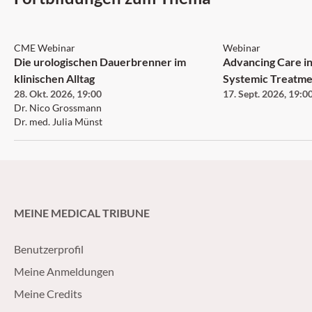
CME Webinar
Webinar
Die urologischen Dauerbrenner im
Advancing Care in
klinischen Alltag
Systemic Treatme
28. Okt. 2026
,
19:00
17. Sept. 2026
,
19:0
Neurofibromatosi
Dr. Nico Grossmann
Neurofibroma an
Dr. med. Julia Münst
MEINE MEDICAL TRIBUNE
Benutzerprofil
Meine Anmeldungen
Meine Credits