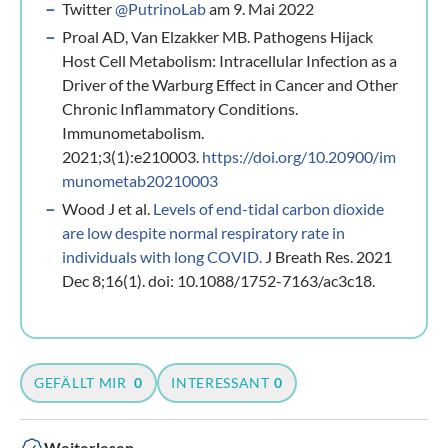
Twitter
@PutrinoLab
am 9. Mai 2022
Proal AD, Van Elzakker MB. Pathogens Hijack
Host Cell Metabolism: Intracellular Infection as a
Driver of the Warburg Effect in Cancer and Other
Chronic Inflammatory Conditions.
Immunometabolism.
2021;3(1):e210003.
https://doi.org/10.20900/im
munometab20210003
Wood J et al.
Levels of end-tidal carbon dioxide
are low despite normal respiratory rate in
individuals with long COVID.
J Breath Res. 2021
Dec 8;16(1). doi: 10.1088/1752-7163/ac3c18.
GEFÄLLT MIR
0
INTERESSANT
0
Weiterlesen