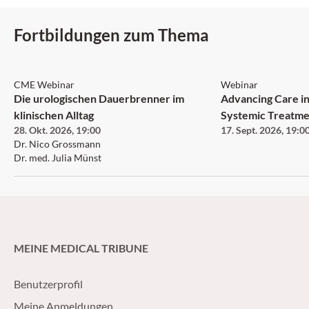
un intérêt croissant.
Fortbildungen zum Thema
CME Webinar
Webinar
Die urologischen Dauerbrenner im
Advancing Care in
klinischen Alltag
Systemic Treatme
28. Okt. 2026
,
19:00
17. Sept. 2026
,
19:0
Neurofibromatosi
Dr. Nico Grossmann
Neurofibroma an
Dr. med. Julia Münst
MEINE MEDICAL TRIBUNE
Benutzerprofil
Meine Anmeldungen