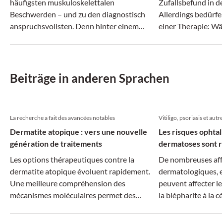
häufigsten muskuloskelettalen
Zufallsbefund in 
Beschwerden – und zu den diagnostisch
Allerdings bedürf
anspruchsvollsten. Denn hinter einem
einer Therapie: 
vermeintlich ähnlichen Beschwerdebild
Gallenblasensteine
können sich ganz unterschiedliche
können Steine im 
Erkrankungen verbergen.
Komplikationen fü
Beiträge in anderen Sprachen
La recherche a fait des avancées notables
Vitiligo, psoriasis et autr
Dermatite atopique : vers une nouvelle
Les risques ophta
génération de traitements
dermatoses sont r
Les options thérapeutiques contre la
De nombreuses aff
dermatite atopique évoluent rapidement.
dermatologiques, e
Une meilleure compréhension des
peuvent affecter le
mécanismes moléculaires permet des
la blépharite à la cé
traitements plus ciblés, tandis que la
dimension systémique de la maladie suscite