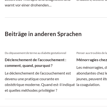
warnt vor einer drohenden
kommen und wie d
Behandlungslücke.
Einzelfall aussieht.
Beiträge in anderen Sprachen
Du dépassement de terme au diabète gestationnel
Penser aux troubles de l
Déclenchement de l’accouchement :
Ménorragies chez
comment, quand, pourquoi ?
Les ménorragies, d
Le déclenchement de l’accouchement est
abondantes chez les
devenu une pratique courante en
jeunes, peuvent êtr
obstétrique moderne. Quand est-il indiqué
la coagulation.
et quelles méthodes privilégier ?